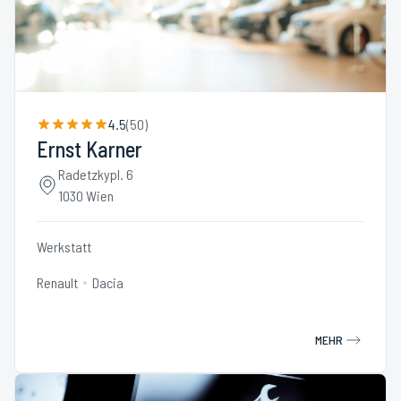
4.5
(
50
)
Ernst Karner
Radetzkypl. 6
1030 Wien
Werkstatt
Renault
Dacia
MEHR