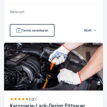
Werkstatt
Termin vereinbaren
MEHR
5.0
(
7
)
Karosserie-Lack-Design Pittnauer