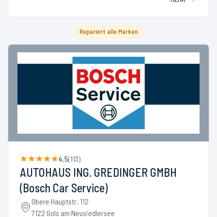
Repariert alle Marken
4.5
(
113
)
AUTOHAUS ING. GREDINGER GMBH
(Bosch Car Service)
Obere Hauptstr. 112
7122 Gols am Neusiedlersee