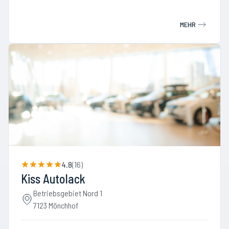
MEHR
4.8
(
16
)
Kiss Autolack
Betriebsgebiet Nord 1
7123 Mönchhof