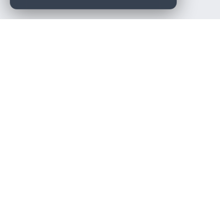
Die beste KFZ-Werkstatt in Österreich finden.
Navigation
Werkstätten
Über uns
Kontakt
Werkstattpartner werden
Werkstatt Login
Rechtliches