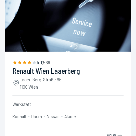
4.1
(
569
)
Renault Wien Laaerberg
Laaer-Berg-Straße 66
1100 Wien
Werkstatt
Renault
Dacia
Nissan
Alpine
MEHR