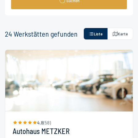
Suchen
24
Werkstätten
gefunden
Liste
Karte
4.8
(
58
)
Autohaus METZKER