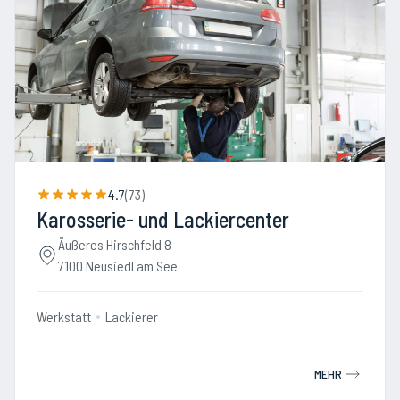
4.7
(
73
)
Karosserie- und Lackiercenter
Äußeres Hirschfeld 8
7100 Neusiedl am See
Werkstatt
Lackierer
MEHR