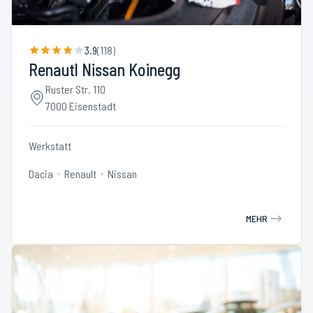
3.9
(
118
)
Renautl Nissan Koinegg
Ruster Str. 110
7000 Eisenstadt
Werkstatt
Dacia
Renault
Nissan
MEHR