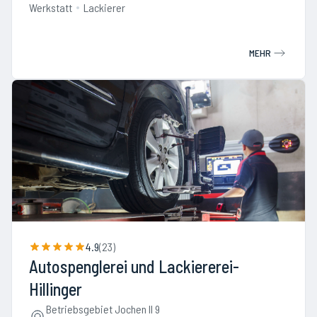
Werkstatt
Lackierer
MEHR
4.9
(
23
)
Autospenglerei und Lackiererei-
Hillinger
Betriebsgebiet Jochen II 9