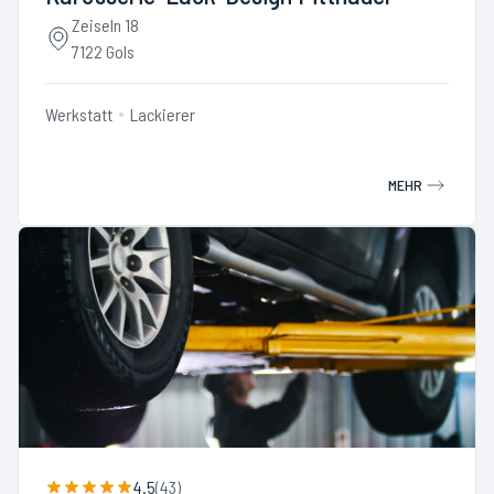
Zeiseln 18
7122 Gols
Werkstatt
Lackierer
MEHR
4.5
(
43
)