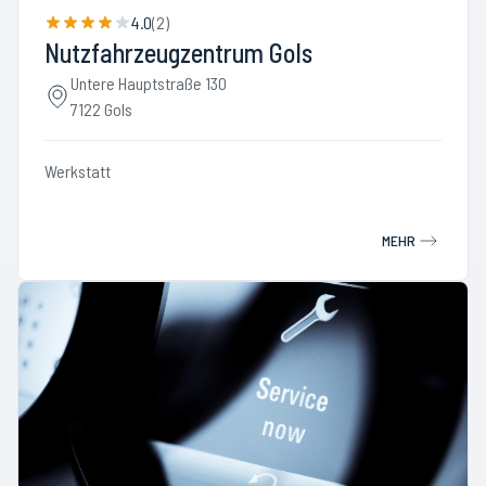
4.0
(
2
)
Nutzfahrzeugzentrum Gols
Untere Hauptstraße 130
7122 Gols
Werkstatt
MEHR