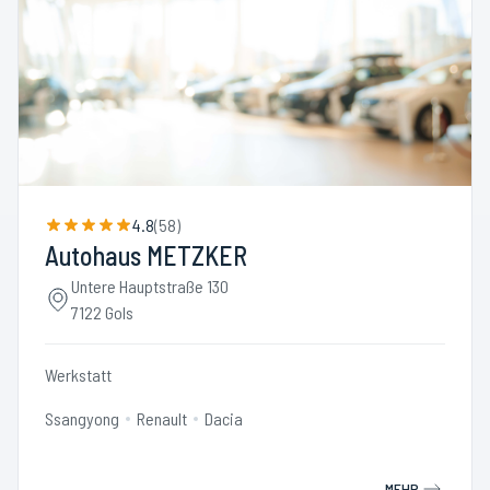
4.8
(
58
)
Autohaus METZKER
Untere Hauptstraße 130
7122 Gols
Werkstatt
Ssangyong
Renault
Dacia
MEHR