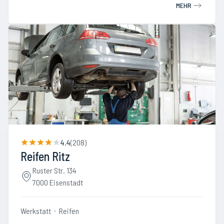
MEHR
4.4
(
208
)
Reifen Ritz
Ruster Str. 134
7000 Eisenstadt
Werkstatt
Reifen