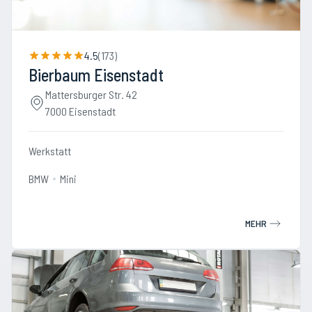
4.5
(
173
)
Bierbaum Eisenstadt
Mattersburger Str. 42
7000 Eisenstadt
Werkstatt
BMW
Mini
MEHR