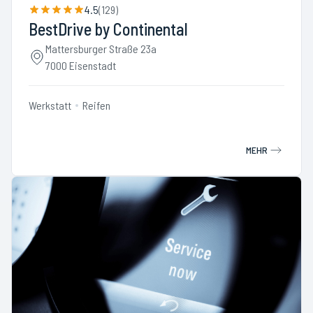
4.5
(
129
)
BestDrive by Continental
Mattersburger Straße 23a
7000 Eisenstadt
Werkstatt
Reifen
MEHR