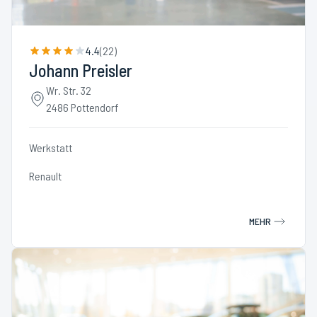
4.4
(
22
)
Johann Preisler
Wr. Str. 32
2486 Pottendorf
Werkstatt
Renault
MEHR