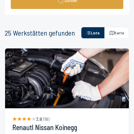
Suchen
25
Werkstätten
gefunden
Liste
Karte
3.9
(
118
)
Renautl Nissan Koinegg