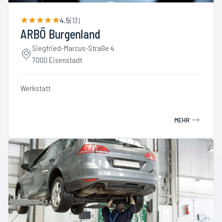
4.5
(
13
)
ARBÖ Burgenland
Siegfried-Marcus-Straße 4
7000 Eisenstadt
Werkstatt
MEHR