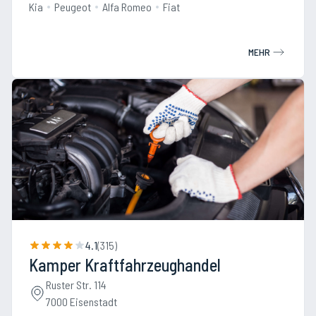
Kia
Peugeot
Alfa Romeo
Fiat
MEHR
4.1
(
315
)
Kamper Kraftfahrzeughandel
Ruster Str. 114
7000 Eisenstadt