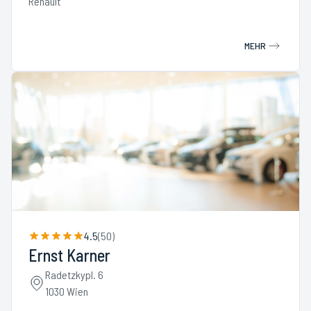
Renault
MEHR
4.5
(
50
)
Ernst Karner
Radetzkypl. 6
1030 Wien