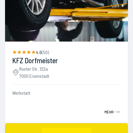
4.6
(
50
)
KFZ Dorfmeister
Ruster Str. 132a
7000 Eisenstadt
Werkstatt
MEHR