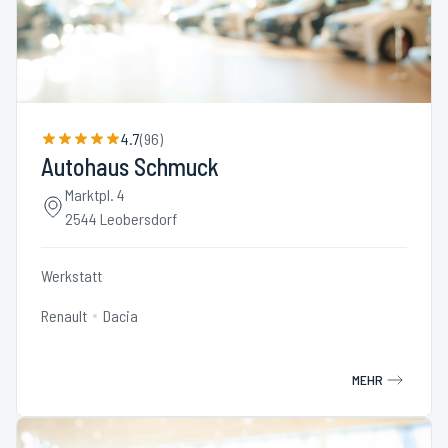
4.7
(
96
)
Autohaus Schmuck
Marktpl. 4
2544 Leobersdorf
Werkstatt
Renault
Dacia
MEHR