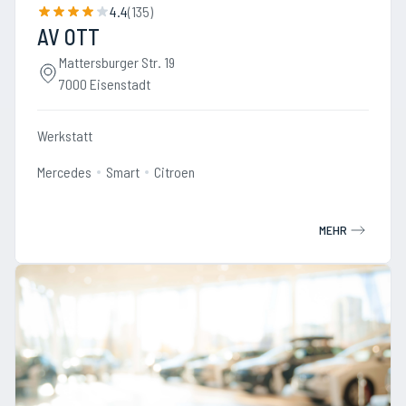
4.4
(
135
)
AV OTT
Mattersburger Str. 19
7000 Eisenstadt
Werkstatt
Mercedes
Smart
Citroen
MEHR