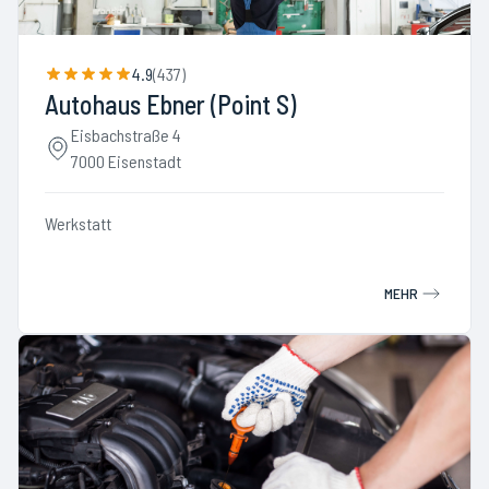
4.9
(
437
)
Autohaus Ebner (Point S)
Eisbachstraße 4
7000 Eisenstadt
Werkstatt
MEHR