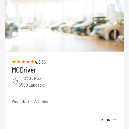
4.8
(
36
)
MCDriver
Flirstraße 33
6500 Landeck
Werkstatt
Zubehör
MEHR