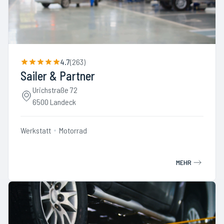
4.7
(
263
)
Sailer & Partner
Urichstraße 72
6500 Landeck
Werkstatt
Motorrad
MEHR