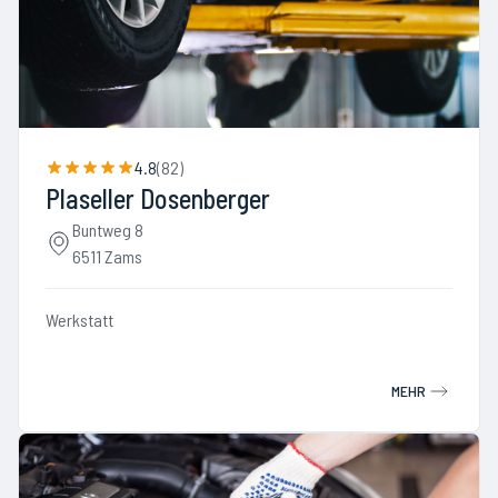
4.8
(
82
)
Plaseller Dosenberger
Buntweg 8
6511 Zams
Werkstatt
MEHR