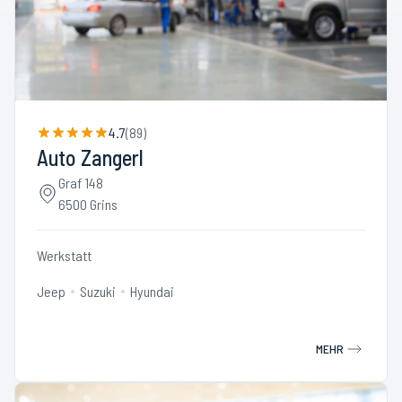
4.7
(
89
)
Auto Zangerl
Graf 148
6500 Grins
Werkstatt
Jeep
Suzuki
Hyundai
MEHR