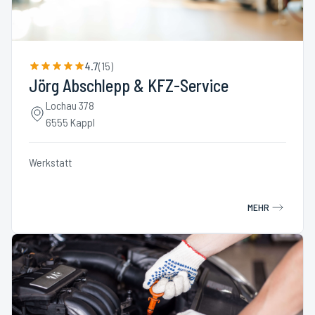
4.7
(
15
)
Jörg Abschlepp & KFZ-Service
Lochau 378
6555 Kappl
Werkstatt
MEHR