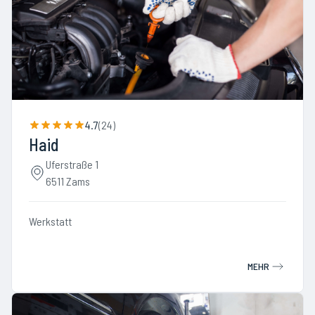
4.7
(
24
)
Haid
Uferstraße 1
6511 Zams
Werkstatt
MEHR