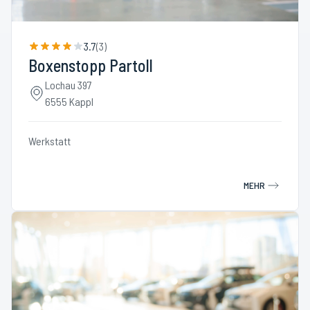
3.7
(
3
)
Boxenstopp Partoll
Lochau 397
6555 Kappl
Werkstatt
MEHR