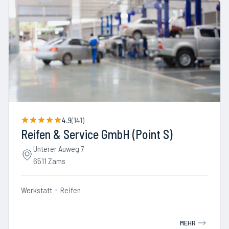
4.9
(
141
)
Reifen & Service GmbH (Point S)
Unterer Auweg 7
6511 Zams
Werkstatt
Reifen
MEHR