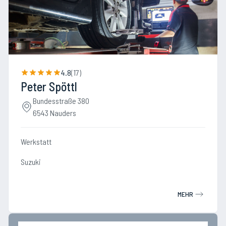
4.8
(
17
)
Peter Spöttl
Bundesstraße 380
6543 Nauders
Werkstatt
Suzuki
MEHR