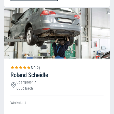
5.0
(
2
)
Roland Scheidle
Obergiblen 7
6653 Bach
Werkstatt