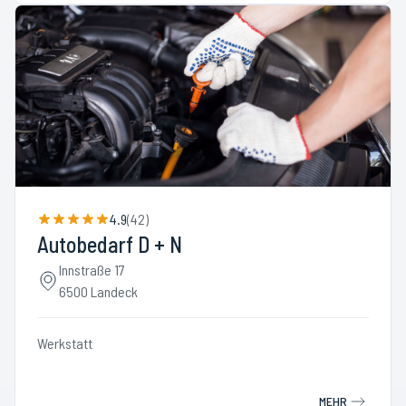
4.9
(
42
)
Autobedarf D + N
Innstraße 17
6500 Landeck
Werkstatt
MEHR