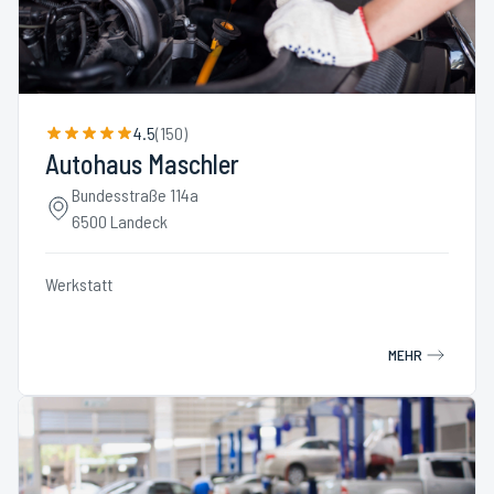
4.5
(
150
)
Autohaus Maschler
Bundesstraße 114a
6500 Landeck
Werkstatt
MEHR