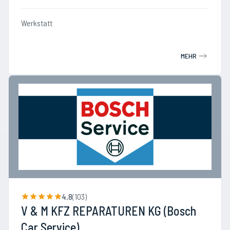
Werkstatt
MEHR
4.8
(
103
)
V & M KFZ REPARATUREN KG (Bosch
Car Service)