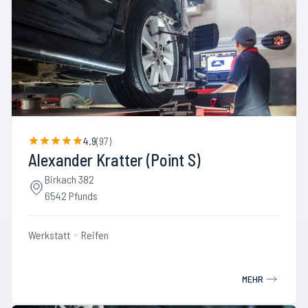
4.9
(
97
)
Alexander Kratter (Point S)
Birkach 382
6542 Pfunds
Werkstatt
Reifen
MEHR