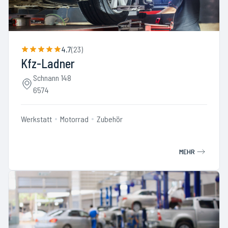
4.7
(
23
)
Kfz-Ladner
Schnann 148
6574
Werkstatt
Motorrad
Zubehör
MEHR