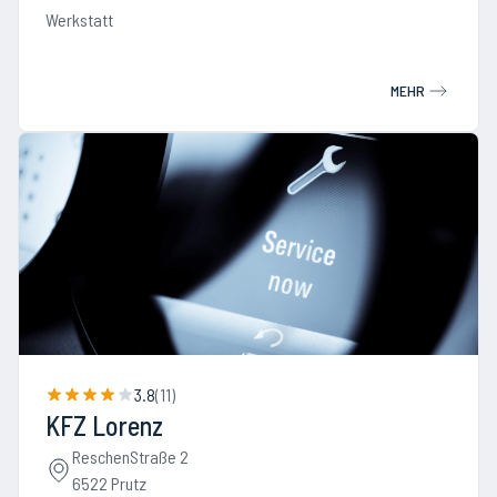
Werkstatt
MEHR
3.8
(
11
)
KFZ Lorenz
ReschenStraße 2
6522 Prutz