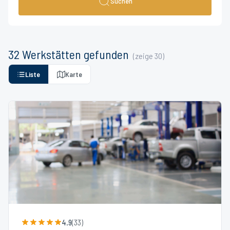
Suchen
32
Werkstätten
gefunden
(zeige
30
)
Liste
Karte
4.9
(
33
)