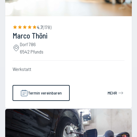
4.7
(
178
)
Marco Thöni
Dorf 786
6542 Pfunds
Werkstatt
Termin vereinbaren
MEHR