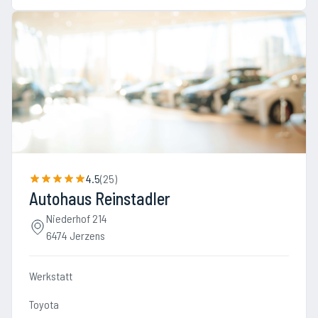
4.5
(
25
)
Autohaus Reinstadler
Niederhof 214
6474 Jerzens
Werkstatt
Toyota