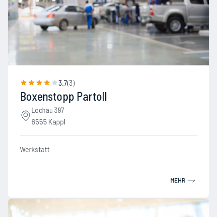
3.7
(
3
)
Boxenstopp Partoll
Lochau 397
6555 Kappl
Werkstatt
MEHR