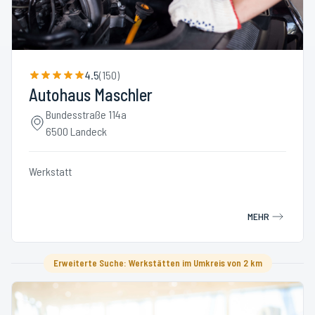
4.5
(
150
)
Autohaus Maschler
Bundesstraße 114a
6500 Landeck
Werkstatt
MEHR
Erweiterte Suche: Werkstätten im Umkreis von 2 km