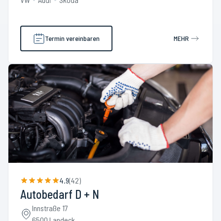
Termin vereinbaren
MEHR
4.9
(
42
)
Autobedarf D + N
Innstraße 17
6500 Landeck