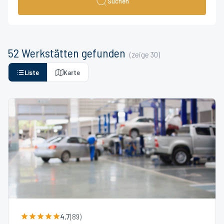
Suchen
52
Werkstätten
gefunden
(zeige
30
)
Liste
Karte
4.7
(
89
)