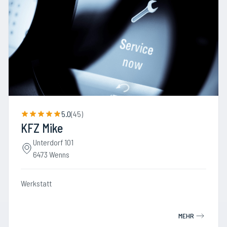
5.0
(
45
)
KFZ Mike
Unterdorf 101
6473 Wenns
Werkstatt
MEHR