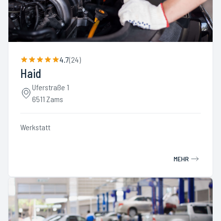
4.7
(
24
)
Haid
Uferstraße 1
6511 Zams
Werkstatt
MEHR