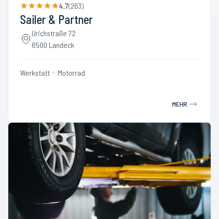
4.7
(
263
)
Sailer & Partner
Urichstraße 72
6500 Landeck
Werkstatt
Motorrad
MEHR