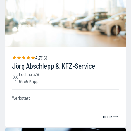
4.7
(
15
)
Jörg Abschlepp & KFZ-Service
Lochau 378
6555 Kappl
Werkstatt
MEHR