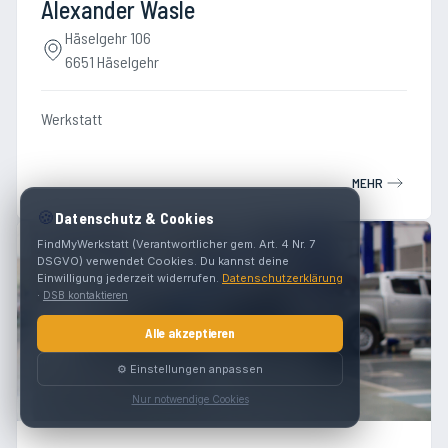
Alexander Wasle
Häselgehr 106
6651 Häselgehr
Werkstatt
MEHR
🍪
Datenschutz & Cookies
FindMyWerkstatt (Verantwortlicher gem. Art. 4 Nr. 7
DSGVO) verwendet Cookies. Du kannst deine
Einwilligung jederzeit widerrufen.
Datenschutzerklärung
·
DSB kontaktieren
Alle akzeptieren
⚙️ Einstellungen anpassen
Nur notwendige Cookies