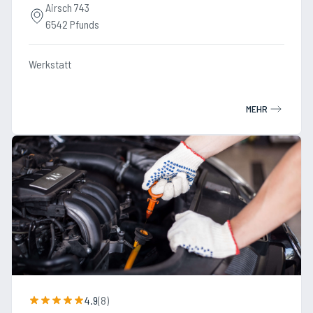
Airsch 743
6542 Pfunds
Werkstatt
MEHR
4.9
(
8
)