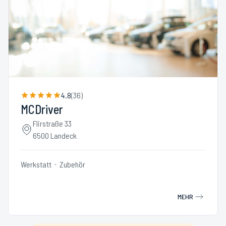
4.8
(
36
)
MCDriver
Flirstraße 33
6500 Landeck
Werkstatt
Zubehör
MEHR