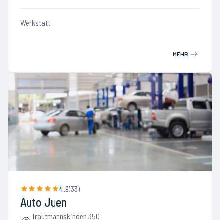
Werkstatt
MEHR
4.9
(
33
)
Auto Juen
Trautmannskinden 350