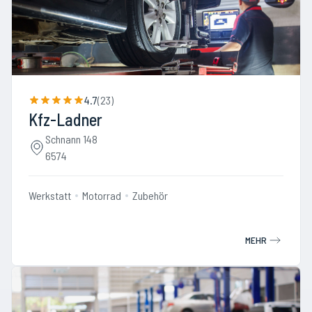
4.7
(
23
)
Kfz-Ladner
Schnann 148
6574
Werkstatt
Motorrad
Zubehör
MEHR