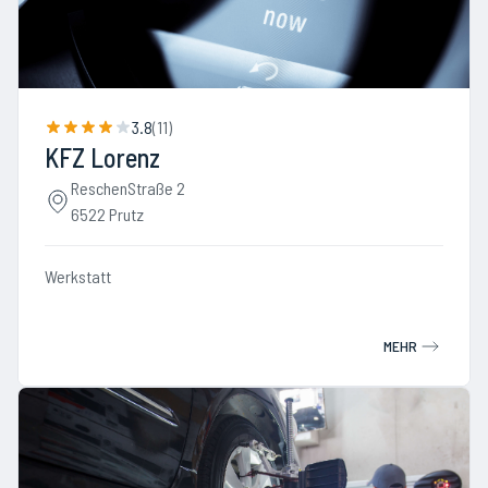
3.8
(
11
)
KFZ Lorenz
ReschenStraße 2
6522 Prutz
Werkstatt
MEHR