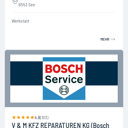
6553 See
Werkstatt
MEHR
4.8
(
103
)
V & M KFZ REPARATUREN KG (Bosch