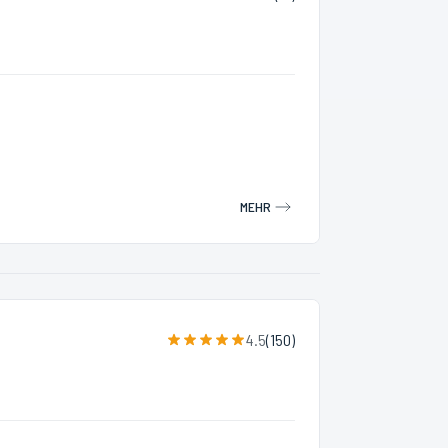
MEHR
4.5
(
150
)