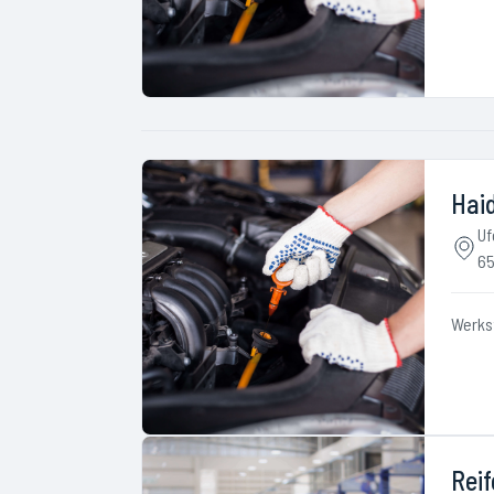
Hai
Uf
65
Werks
Reif