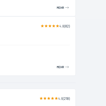
MEHR
4.8
(
82
)
MEHR
4.6
(
218
)