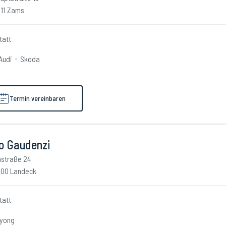
11 Zams
tatt
Audi
Skoda
Termin vereinbaren
o Gaudenzi
nstraße 24
00 Landeck
tatt
yong