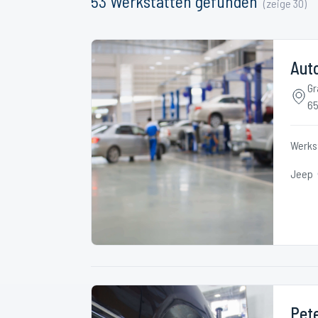
53
Werkstätten
gefunden
(zeige
30
)
Aut
Gr
65
Werks
Jeep
Pete