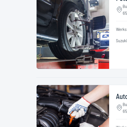
Bu
65
Werks
Suzuk
Aut
Bu
65