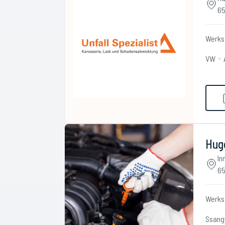
65
Werks
VW
Hug
In
65
Werks
Ssang