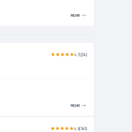
MEHR
4.7
(
24
)
MEHR
4.9
(
141
)