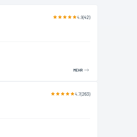
4.9
(
42
)
MEHR
4.7
(
263
)