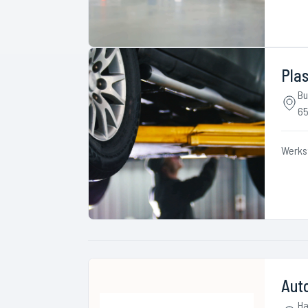
Plas
Bu
65
Werks
Auto
Ha