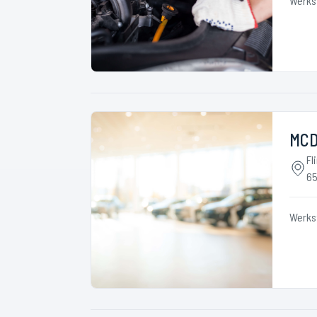
Werks
MCD
Fl
65
Werks