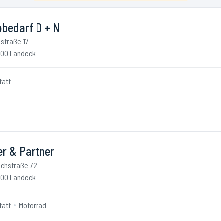
obedarf D + N
nstraße 17
00 Landeck
tatt
er & Partner
ichstraße 72
00 Landeck
tatt
Motorrad