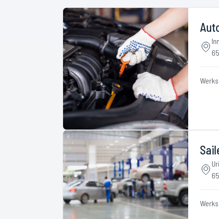
Aut
In
65
Werks
Sail
Ur
65
Werks