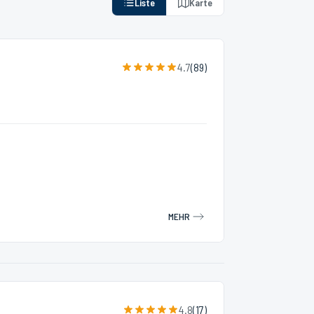
Liste
Karte
4.7
(
89
)
MEHR
4.8
(
17
)