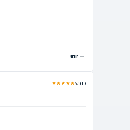
MEHR
4.9
(
11
)