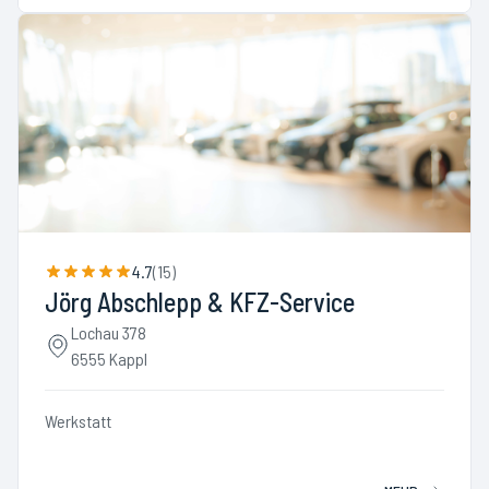
4.7
(
15
)
Jörg Abschlepp & KFZ-Service
Lochau 378
6555 Kappl
Werkstatt