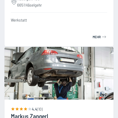
6651 Häselgehr
Werkstatt
MEHR
4.4
(
10
)
Markus Zangerl