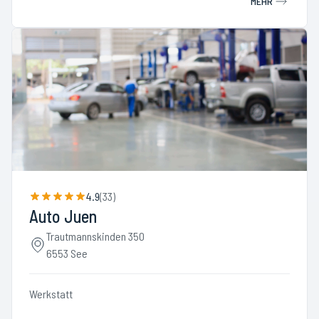
MEHR
4.9
(
33
)
Auto Juen
Trautmannskinden 350
6553 See
Werkstatt