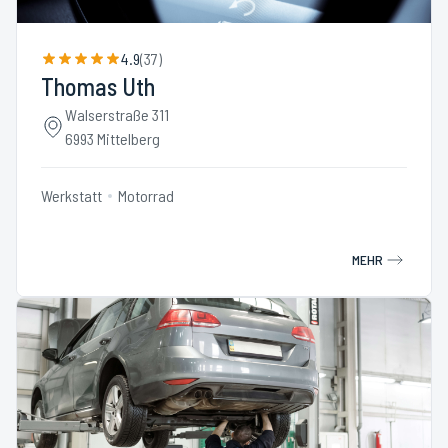
4.9
(
37
)
Thomas Uth
Walserstraße 311
6993 Mittelberg
Werkstatt
Motorrad
MEHR