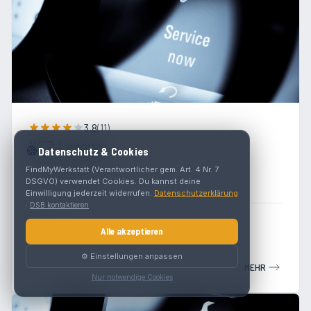
3.8
(
11
)
KFZ Lorenz
🍪
Datenschutz & Cookies
ReschenStraße 2
FindMyWerkstatt (Verantwortlicher gem. Art. 4 Nr. 7
DSGVO) verwendet Cookies. Du kannst deine
6522 Prutz
Einwilligung jederzeit widerrufen.
Datenschutzerklärung
·
DSB kontaktieren
Werkstatt
Alle akzeptieren
⚙️ Einstellungen anpassen
MEHR
Nur notwendige Cookies