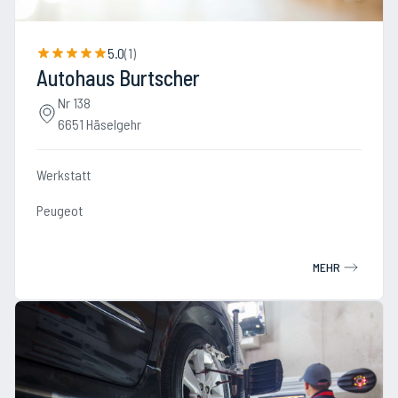
5.0
(
1
)
Autohaus Burtscher
Nr 138
6651 Häselgehr
Werkstatt
Peugeot
MEHR