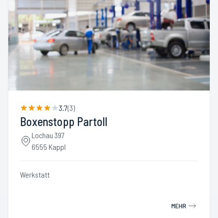
3.7
(
3
)
Boxenstopp Partoll
Lochau 397
6555 Kappl
Werkstatt
MEHR