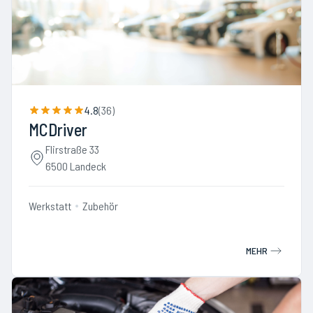
4.8
(
36
)
MCDriver
Flirstraße 33
6500 Landeck
Werkstatt
Zubehör
MEHR