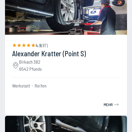
4.9
(
97
)
Alexander Kratter (Point S)
Birkach 382
6542 Pfunds
Werkstatt
Reifen
MEHR