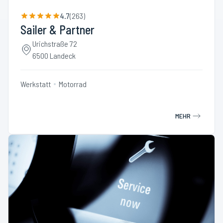
4.7
(
263
)
Sailer & Partner
Urichstraße 72
6500 Landeck
Werkstatt
Motorrad
MEHR