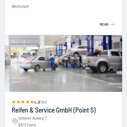
Werkstatt
MEHR
4.9
(
141
)
Reifen & Service GmbH (Point S)
Unterer Auweg 7
6511 Zams