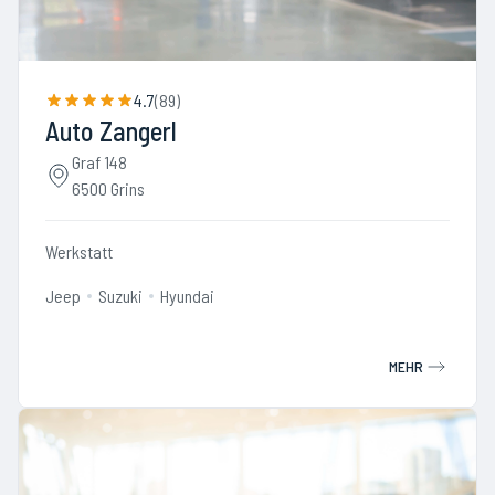
4.7
(
89
)
Auto Zangerl
Graf 148
6500 Grins
Werkstatt
Jeep
Suzuki
Hyundai
MEHR