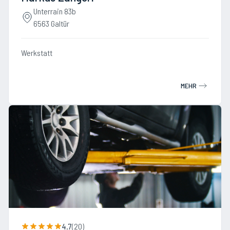
Unterrain 83b
6563 Galtür
Werkstatt
MEHR
4.7
(
20
)