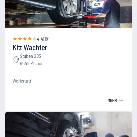
4.4
(
19
)
Kfz Wachter
Stuben 283
6542 Pfunds
Werkstatt
MEHR