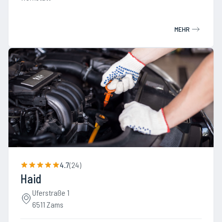
MEHR
4.7
(
24
)
Haid
Uferstraße 1
6511 Zams