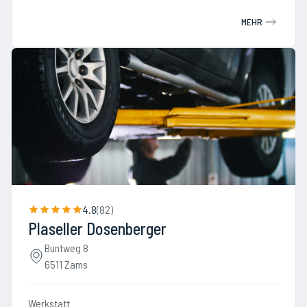
MEHR
4.8
(
82
)
Plaseller Dosenberger
Buntweg 8
6511 Zams
Werkstatt