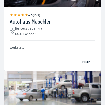
4.5
(
150
)
Autohaus Maschler
Bundesstraße 114a
6500 Landeck
Werkstatt
MEHR