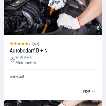
4.9
(
42
)
Autobedarf D + N
Innstraße 17
6500 Landeck
Werkstatt
MEHR