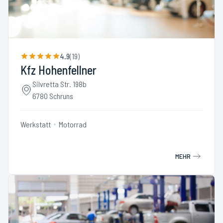
4.9
(
19
)
Kfz Hohenfellner
Silvretta Str. 198b
6780 Schruns
Werkstatt
Motorrad
MEHR