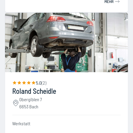
MEHR
5.0
(
2
)
Roland Scheidle
Obergiblen 7
6653 Bach
Werkstatt