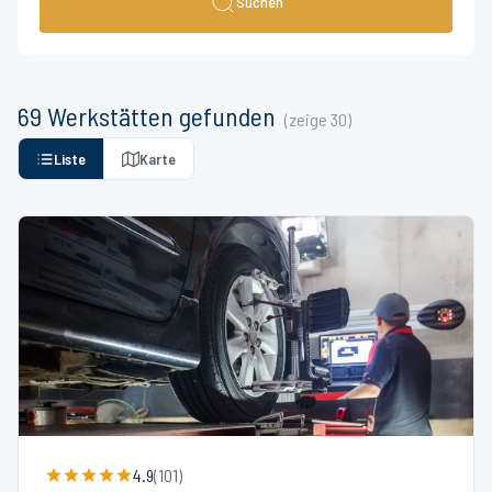
Suchen
69
Werkstätten
gefunden
(zeige
30
)
Liste
Karte
4.9
(
101
)