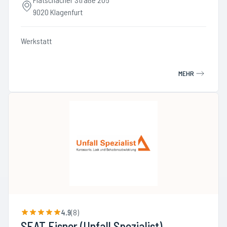
9020 Klagenfurt
Werkstatt
MEHR
4.9
(
8
)
SEAT Eisner (Unfall Spezialist)