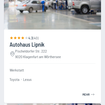
4.3
(
40
)
Autohaus Lipnik
Pischeldorfer Str. 222
9020 Klagenfurt am Wörthersee
Werkstatt
Toyota
Lexus
MEHR