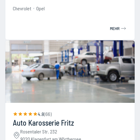
Chevrolet
Opel
MEHR
4.8
(
66
)
Auto Karosserie Fritz
Rosentaler Str. 232
9020 Klagenfurt am Wörthersee