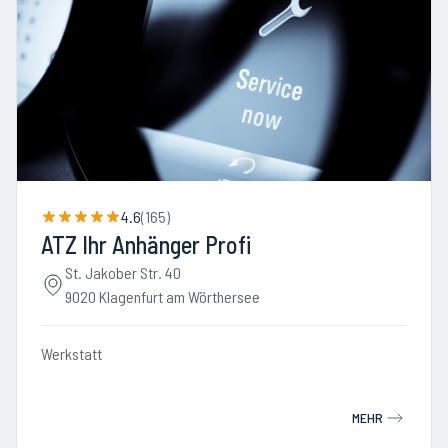
4.6
(
165
)
ATZ Ihr Anhänger Profi
St. Jakober Str. 40
9020 Klagenfurt am Wörthersee
Werkstatt
MEHR