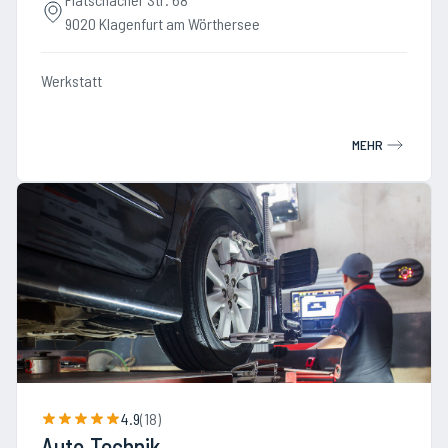
9020 Klagenfurt am Wörthersee
Werkstatt
MEHR
4.9
(
18
)
Auto Technik