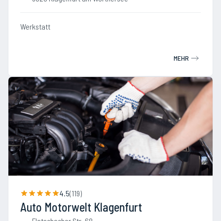
Werkstatt
MEHR
4.5
(
119
)
Auto Motorwelt Klagenfurt
Flatschacher Str. 68