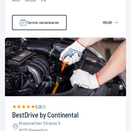
Termin vereinbaren
MEHR
5.0
(
3
)
BestDrive by Continental
Krastowitzer Strasse 9
9020 Klagenfurt