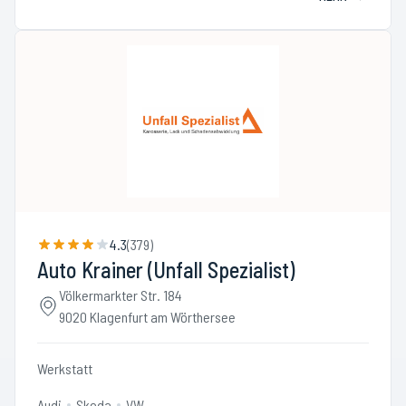
4.3
(
379
)
Auto Krainer (Unfall Spezialist)
Völkermarkter Str. 184
9020 Klagenfurt am Wörthersee
Werkstatt
Audi
Skoda
VW