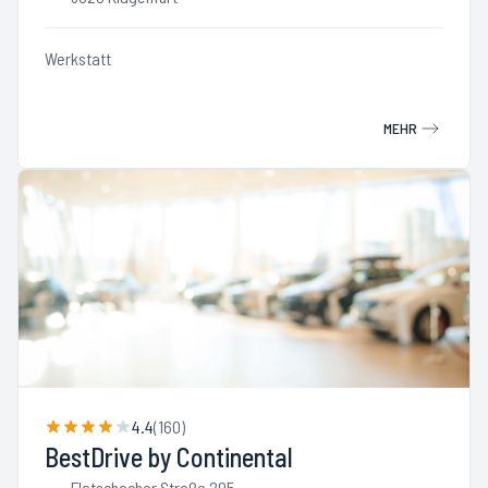
Werkstatt
MEHR
4.4
(
160
)
BestDrive by Continental
Flatschacher Straße 205