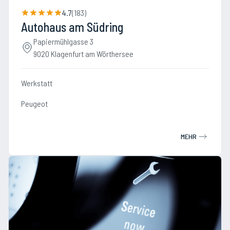
4.7
(
183
)
Autohaus am Südring
Papiermühlgasse 3
9020 Klagenfurt am Wörthersee
Werkstatt
Peugeot
MEHR