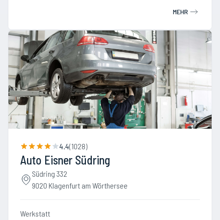
MEHR
4.4
(
1028
)
Auto Eisner Südring
Südring 332
9020 Klagenfurt am Wörthersee
Werkstatt