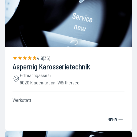
4.8
(
35
)
Aspernig Karosserietechnik
Edlmanngasse 5
9020 Klagenfurt am Wörthersee
Werkstatt
MEHR