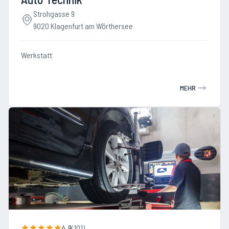
Strohgasse 9
9020 Klagenfurt am Wörthersee
Werkstatt
MEHR
4.9
(
101
)