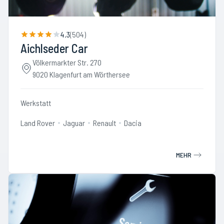
4.3
(
504
)
Aichlseder Car
Völkermarkter Str. 270
9020 Klagenfurt am Wörthersee
Werkstatt
Land Rover
Jaguar
Renault
Dacia
MEHR