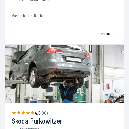
Werkstatt
Reifen
MEHR
4.6
(
86
)
Skoda Purkowitzer
Jauntalweg 2