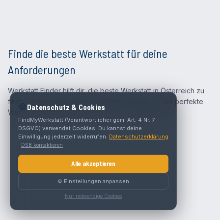
Finde die beste Werkstatt für deine
Anforderungen
Werkstatt Finder hilft dir, die beste Werkstatt in Österreich zu
finden. Filtere nach Service, Marke und Ort, um die perfekte
🍪
Datenschutz & Cookies
Werkstatt für deine Anforderungen zu entdecken.
FindMyWerkstatt (Verantwortlicher gem. Art. 4 Nr. 7
DSGVO) verwendet Cookies. Du kannst deine
Einwilligung jederzeit widerrufen.
Datenschutzerklärung
·
DSB kontaktieren
Alle akzeptieren
⚙️ Einstellungen anpassen
Nur notwendige Cookies