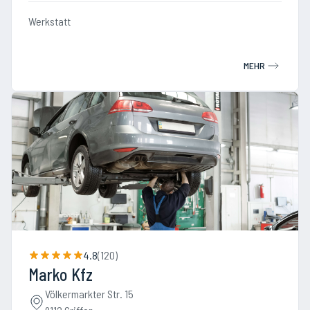
Werkstatt
MEHR
4.8
(
120
)
Marko Kfz
Völkermarkter Str. 15