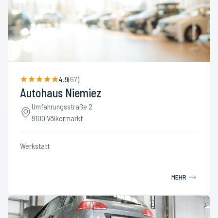
4.9
(
67
)
Autohaus Niemiez
Umfahrungsstraße 2
9100 Völkermarkt
Werkstatt
MEHR