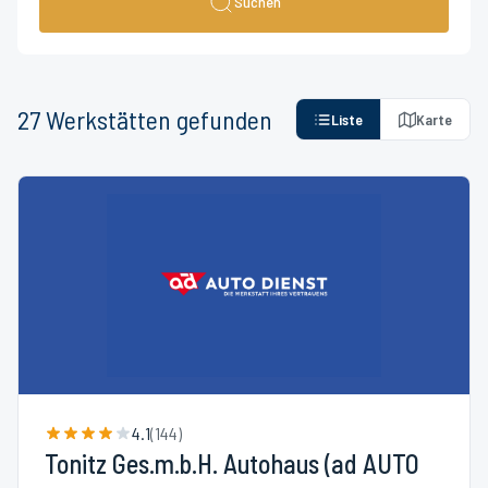
Suchen
27
Werkstätten
gefunden
Liste
Karte
4.1
(
144
)
Tonitz Ges.m.b.H. Autohaus (ad AUTO