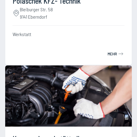
Polaschek KFZ- Technik
Bleiburger Str. 58
9141 Eberndorf
Werkstatt
MEHR