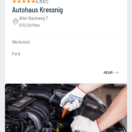
4.7
(
83
)
Autohaus Kressnig
Alter Bachweg 7
9112 Griffen
Werkstatt
Ford
MEHR