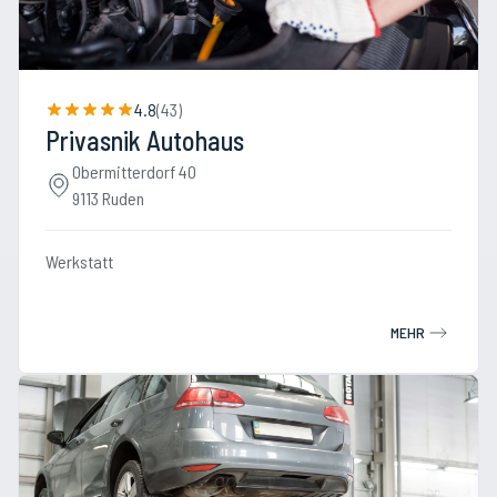
4.8
(
43
)
Privasnik Autohaus
Obermitterdorf 40
9113 Ruden
Werkstatt
MEHR