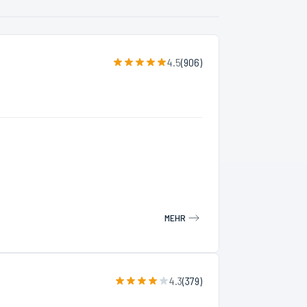
4.5
(
906
)
MEHR
4.3
(
379
)