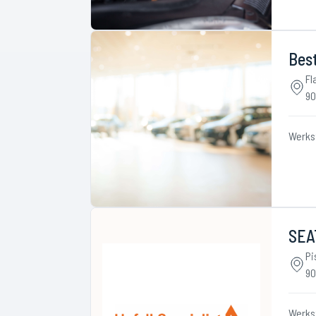
Best
Fl
90
Werks
SEAT
Pi
90
Werks