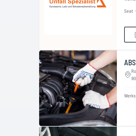
Seat
ABS
Ro
90
Werks