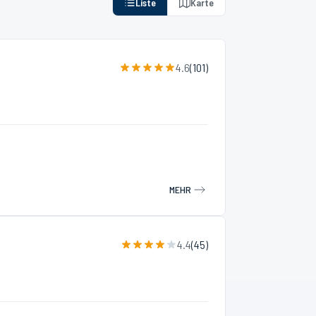
Liste
Karte
4.6
(
101
)
MEHR
4.4
(
45
)