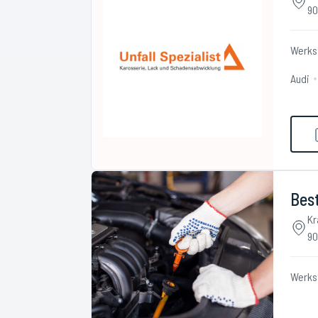
90
Werks
Audi
Best
Kr
90
Werks