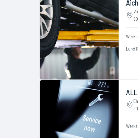
Aich
Vö
90
Werks
Land 
ALL
Eh
90
Werks