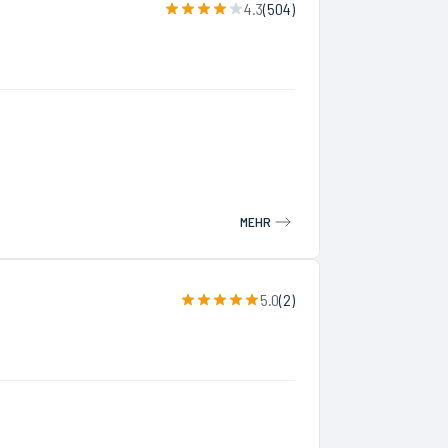
4.3
(
504
)
MEHR
5.0
(
2
)