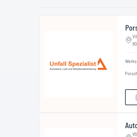
Pors
Vi
90
Werks
Porsc
Auto
Vö