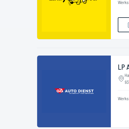
Werks
LP 
Ha
93
Werks