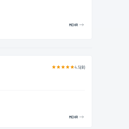
MEHR
4.5
(
8
)
MEHR