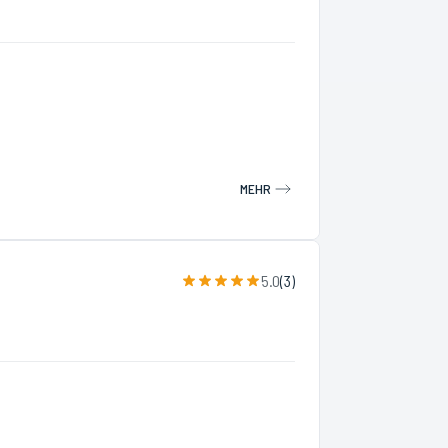
MEHR
5.0
(
3
)