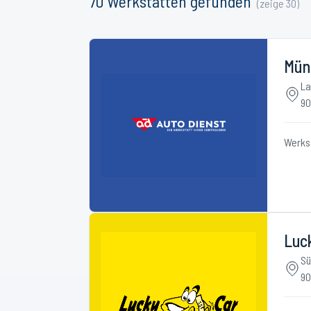
70
Werkstätten
gefunden
(zeige
30
)
Mün
La
90
Werks
Luc
Sü
90