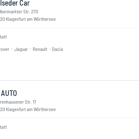
lseder Car
lkermarkter Str. 270
20 Klagenfurt am Wörthersee
tatt
Rover
Jaguar
Renault
Dacia
 AUTO
renhausener Str. 17
20 Klagenfurt am Wörthersee
tatt