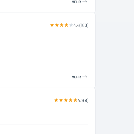
MEHR
4.4
(
160
)
MEHR
4.9
(
8
)