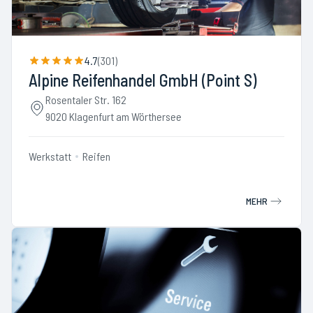
4.7
(
301
)
Alpine Reifenhandel GmbH (Point S)
Rosentaler Str. 162
9020 Klagenfurt am Wörthersee
Werkstatt
Reifen
MEHR