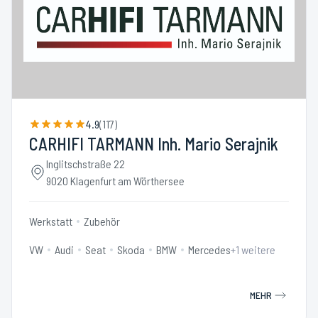
4.9
(
117
)
CARHIFI TARMANN Inh. Mario Serajnik
Inglitschstraße 22
9020 Klagenfurt am Wörthersee
Werkstatt
Zubehör
VW
Audi
Seat
Skoda
BMW
Mercedes
+
1
weitere
MEHR