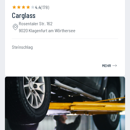
4.4
(
178
)
Carglass
Rosentaler Str. 162
9020 Klagenfurt am Wörthersee
Steinschlag
MEHR