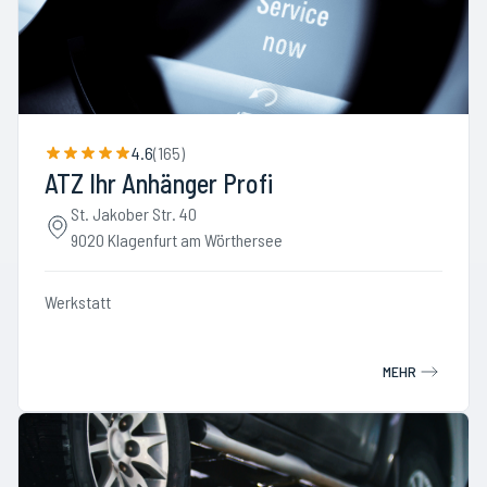
4.6
(
165
)
ATZ Ihr Anhänger Profi
St. Jakober Str. 40
9020 Klagenfurt am Wörthersee
Werkstatt
MEHR