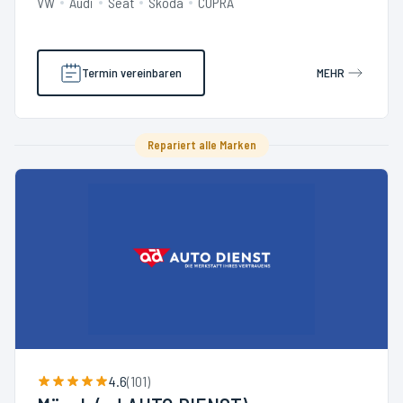
VW
Audi
Seat
Skoda
CUPRA
Termin vereinbaren
MEHR
Repariert alle Marken
4.6
(
101
)