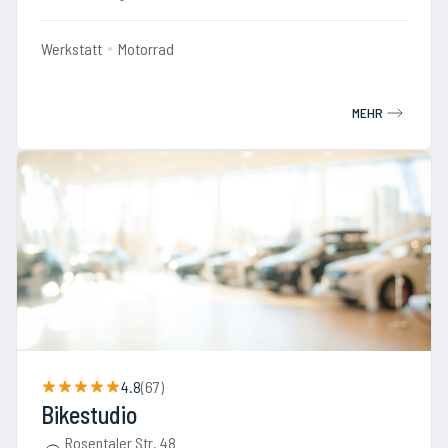
Werkstatt
Motorrad
MEHR
4.8
(
67
)
Bikestudio
Rosentaler Str. 48