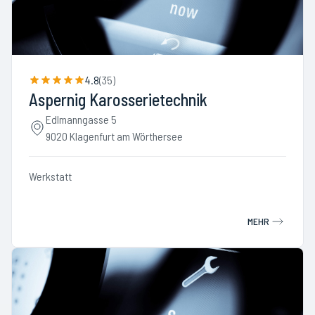
4.8
(
35
)
Aspernig Karosserietechnik
Edlmanngasse 5
9020 Klagenfurt am Wörthersee
Werkstatt
MEHR