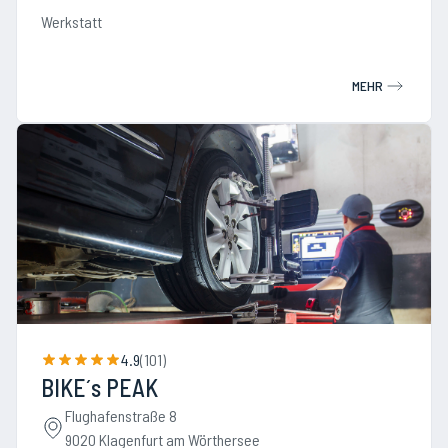
Werkstatt
MEHR
4.9
(
101
)
BIKE´s PEAK
Flughafenstraße 8
9020 Klagenfurt am Wörthersee