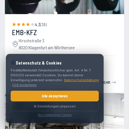
4.3
(
39
)
EMB-KFZ
Hirschstraße 3
9020 Klagenfurt am Wörthersee
🍪
Datenschutz & Cookies
Werkstatt
FindMyWerkstatt (Verantwortlicher gem. Art. 4 Nr. 7
DSGVO) verwendet Cookies. Du kannst deine
Einwilligung jederzeit widerrufen.
Datenschutzerklärung
MEHR
·
DSB kontaktieren
Alle akzeptieren
⚙️ Einstellungen anpassen
Nur notwendige Cookies