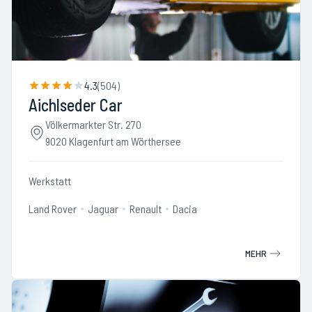
4.3
(
504
)
Aichlseder Car
Völkermarkter Str. 270
9020 Klagenfurt am Wörthersee
Werkstatt
Land Rover
Jaguar
Renault
Dacia
MEHR