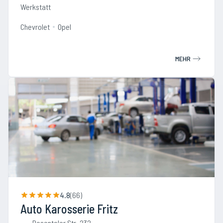
Werkstatt
Chevrolet
Opel
MEHR
4.8
(
66
)
Auto Karosserie Fritz
Rosentaler Str. 232