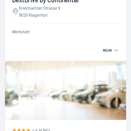
Krastowitzer Strasse 9
9020 Klagenfurt
Werkstatt
MEHR
4.4
(
160
)