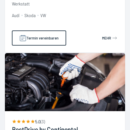
Werkstatt
Audi
Skoda
VW
Termin vereinbaren
MEHR
5.0
(
3
)
BestDrive by Continental