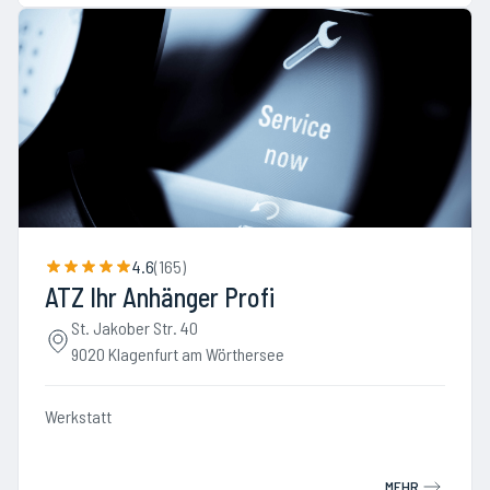
4.6
(
165
)
ATZ Ihr Anhänger Profi
St. Jakober Str. 40
9020 Klagenfurt am Wörthersee
Werkstatt
MEHR