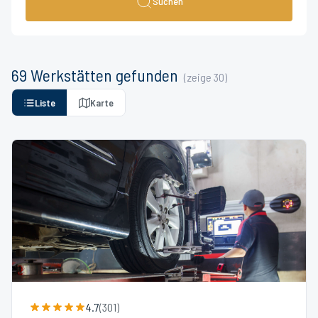
Suchen
69
Werkstätten
gefunden
(zeige
30
)
Liste
Karte
4.7
(
301
)