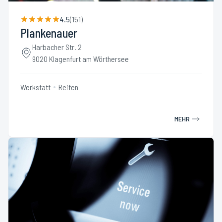
4.5
(
151
)
Plankenauer
Harbacher Str. 2
9020 Klagenfurt am Wörthersee
Werkstatt
Reifen
MEHR