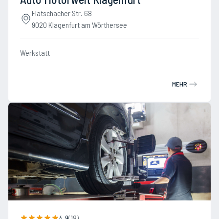
Flatschacher Str. 68
9020 Klagenfurt am Wörthersee
Werkstatt
MEHR
4.9
(
18
)