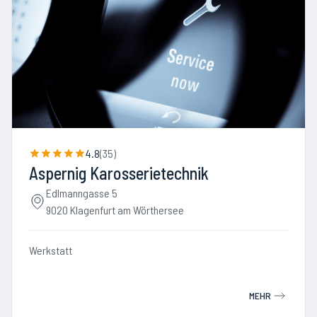
4.8
(
35
)
Aspernig Karosserietechnik
Edlmanngasse 5
9020 Klagenfurt am Wörthersee
Werkstatt
MEHR