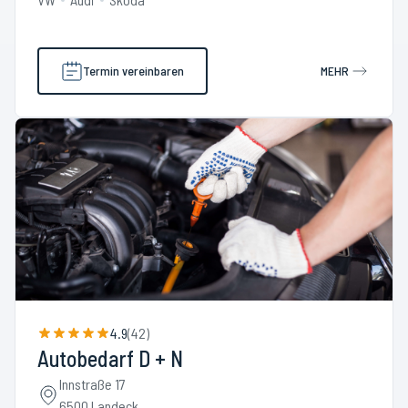
Termin vereinbaren
MEHR
4.9
(
42
)
Autobedarf D + N
Innstraße 17
6500 Landeck