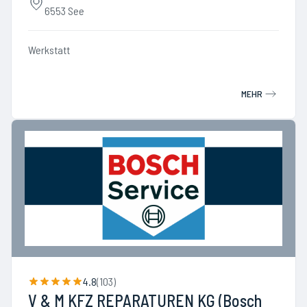
6553 See
Werkstatt
MEHR
4.8
(
103
)
V & M KFZ REPARATUREN KG (Bosch