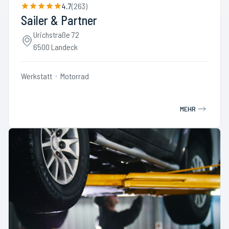
4.7
(
263
)
Sailer & Partner
Urichstraße 72
6500 Landeck
Werkstatt
Motorrad
MEHR