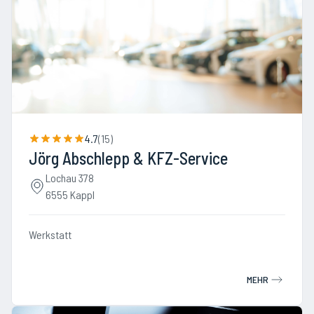
4.7
(
15
)
Jörg Abschlepp & KFZ-Service
Lochau 378
6555 Kappl
Werkstatt
MEHR