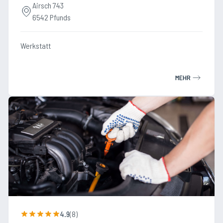
Airsch 743
6542 Pfunds
Werkstatt
MEHR
4.9
(
8
)