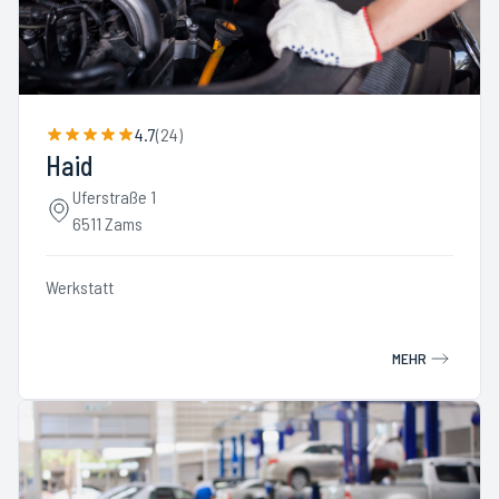
4.7
(
24
)
Haid
Uferstraße 1
6511 Zams
Werkstatt
MEHR