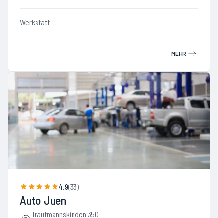
Werkstatt
MEHR
4.9
(
33
)
Auto Juen
Trautmannskinden 350