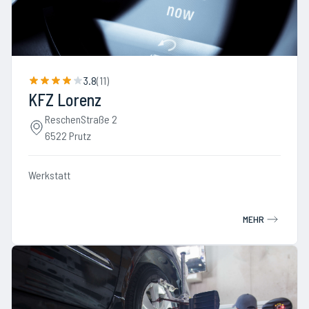
3.8
(
11
)
KFZ Lorenz
ReschenStraße 2
6522 Prutz
Werkstatt
MEHR