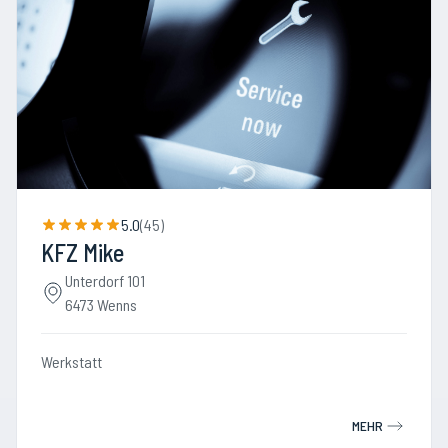
5.0
(
45
)
KFZ Mike
Unterdorf 101
6473 Wenns
Werkstatt
MEHR