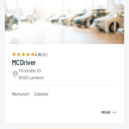
4.8
(
36
)
MCDriver
Flirstraße 33
6500 Landeck
Werkstatt
Zubehör
MEHR