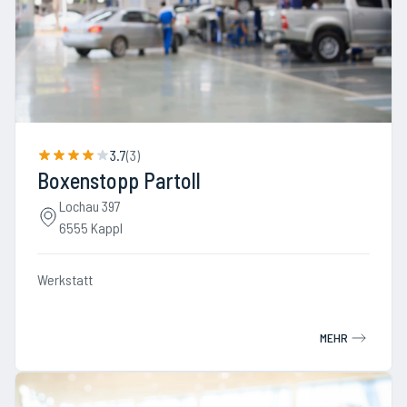
3.7
(
3
)
Boxenstopp Partoll
Lochau 397
6555 Kappl
Werkstatt
MEHR