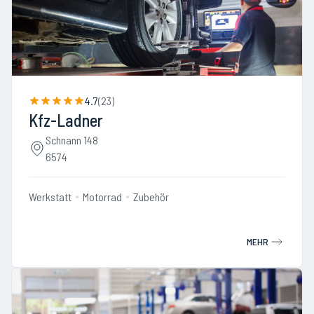
4.7
(
23
)
Kfz-Ladner
Schnann 148
6574
Werkstatt
Motorrad
Zubehör
MEHR