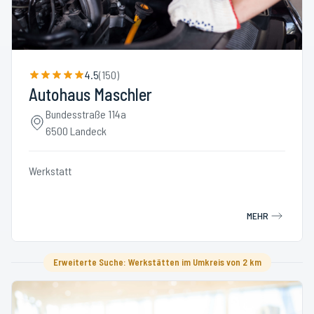
4.5
(
150
)
Autohaus Maschler
Bundesstraße 114a
6500 Landeck
Werkstatt
MEHR
Erweiterte Suche: Werkstätten im Umkreis von 2 km