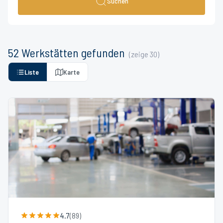
Suchen
52
Werkstätten
gefunden
(zeige
30
)
Liste
Karte
4.7
(
89
)