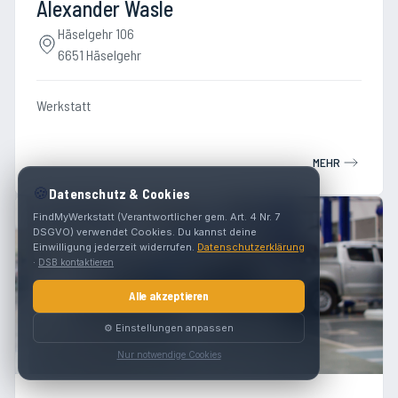
Alexander Wasle
Häselgehr 106
6651 Häselgehr
Werkstatt
MEHR
🍪
Datenschutz & Cookies
FindMyWerkstatt (Verantwortlicher gem. Art. 4 Nr. 7
DSGVO) verwendet Cookies. Du kannst deine
Einwilligung jederzeit widerrufen.
Datenschutzerklärung
·
DSB kontaktieren
Alle akzeptieren
⚙️ Einstellungen anpassen
Nur notwendige Cookies