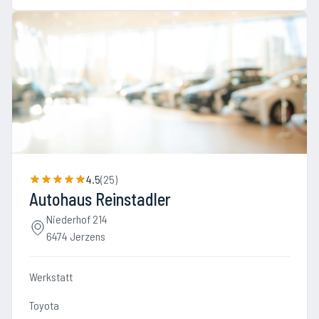
4.5
(
25
)
Autohaus Reinstadler
Niederhof 214
6474 Jerzens
Werkstatt
Toyota