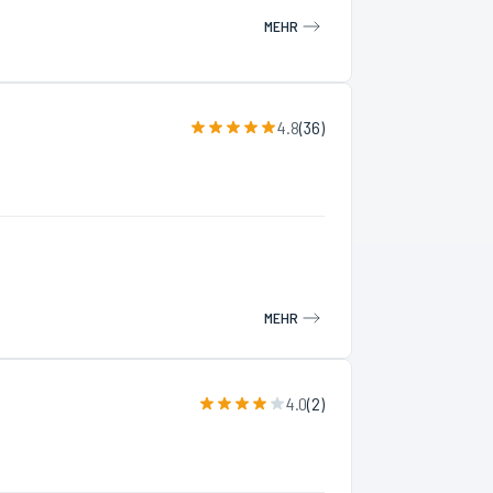
MEHR
4.8
(
36
)
MEHR
4.0
(
2
)