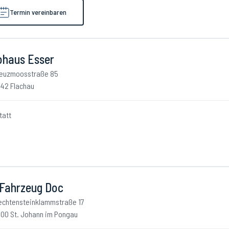
Termin vereinbaren
ohaus Esser
euzmoosstraße 85
42 Flachau
tatt
 Fahrzeug Doc
echtensteinklammstraße 17
00 St. Johann im Pongau