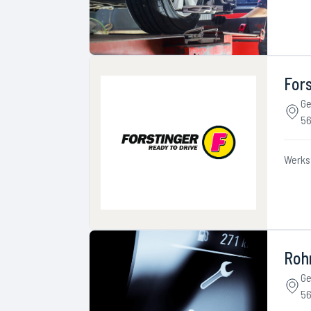
Fors
Ge
56
Werks
Roh
Ge
56