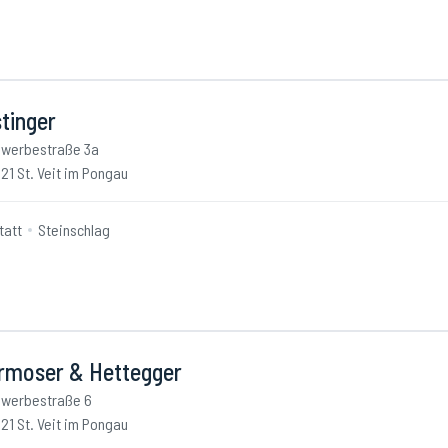
tinger
werbestraße 3a
21 St. Veit im Pongau
tatt
Steinschlag
rmoser & Hettegger
werbestraße 6
21 St. Veit im Pongau