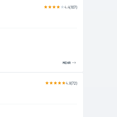
4.4
(
107
)
MEHR
4.8
(
72
)