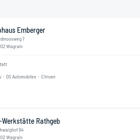
ohaus Emberger
idmoosweg 7
02 Wagrain
tatt
u
DS Automobiles
Citroen
.-Werkstätte Rathgeb
hwaighof 64
02 Wagrain