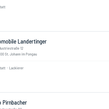
tatt
omobile Landertinger
dustriestraße 12
00 St. Johann im Pongau
tatt
Lackierer
o Pirnbacher