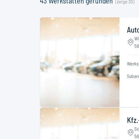
43
Werkstätten
gefunden
(zeige
30
)
Aut
W
56
Werks
Subar
Kfz
Sc
56