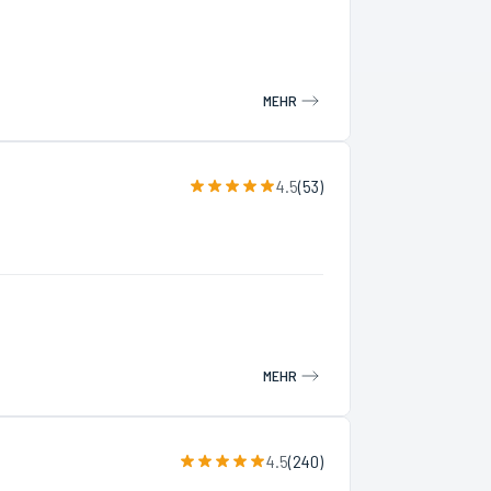
MEHR
4.5
(
53
)
MEHR
4.5
(
240
)