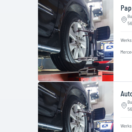
Pap
Bu
56
Werks
Merce
Aut
Bu
56
Werks