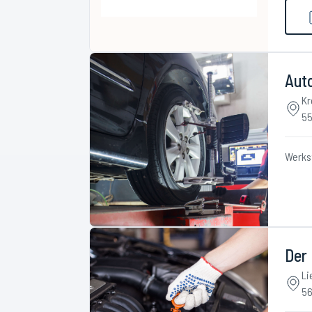
Aut
Kr
55
Werks
Der
Li
56