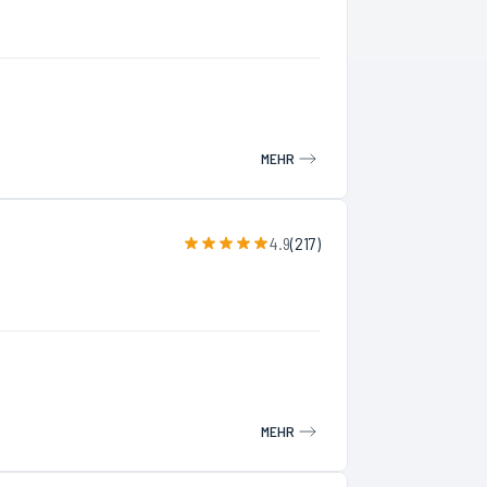
MEHR
4.9
(
217
)
MEHR