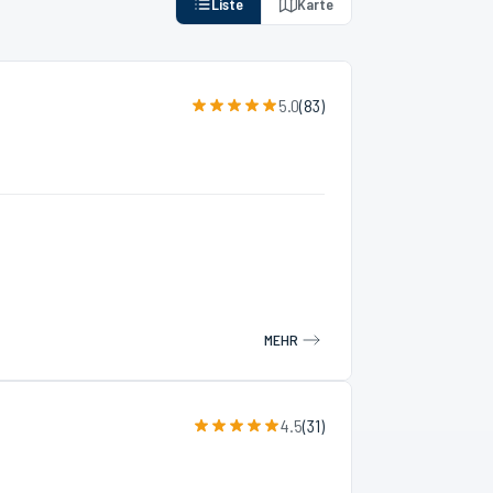
Liste
Karte
5.0
(
83
)
MEHR
4.5
(
31
)