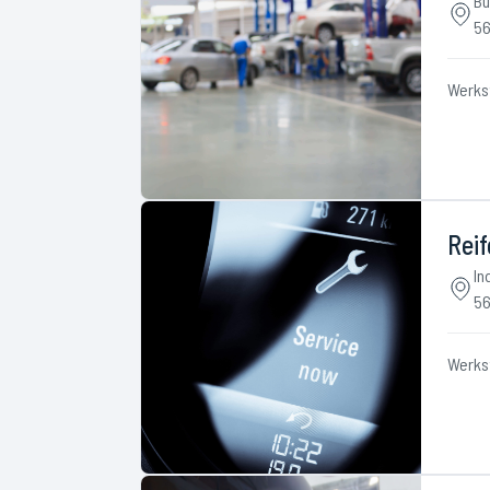
Bu
56
Werks
Rei
In
56
Werks