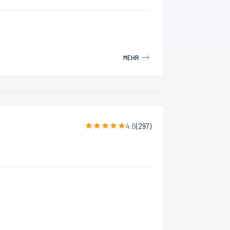
MEHR
4.6
(
297
)