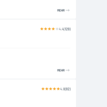
MEHR
4.4
(
129
)
MEHR
4.8
(
92
)