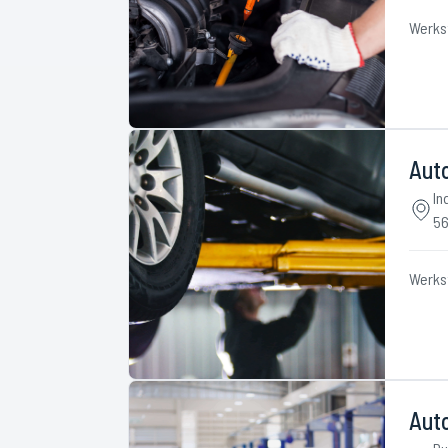
Werks
Aut
In
56
Werks
Aut