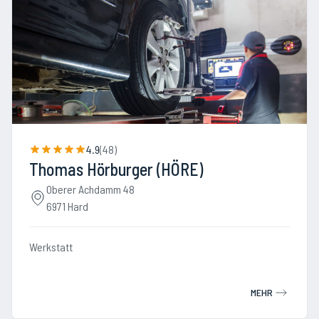
4.9
(
48
)
Thomas Hörburger (HÖRE)
Oberer Achdamm 48
6971 Hard
Werkstatt
MEHR