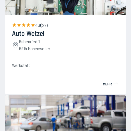
4.9
(
29
)
Auto Wetzel
Bubenried 1
6914 Hohenweiler
Werkstatt
MEHR