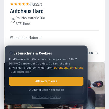
4.6
(
227
)
Autohaus Hard
Rauhholzstraße 16a
6971 Hard
Werkstatt
Motorrad
🍪
Datenschutz & Cookies
MEHR
FindMyWerkstatt (Verantwortlicher gem. Art. 4 Nr. 7
DSGVO) verwendet Cookies. Du kannst deine
Einwilligung jederzeit widerrufen.
Datenschutzerklärung
·
DSB kontaktieren
Alle akzeptieren
⚙️ Einstellungen anpassen
Nur notwendige Cookies