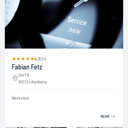
4.7
(
51
)
Fabian Fetz
Dorf 9
6911 Eichenberg
Werkstatt
MEHR