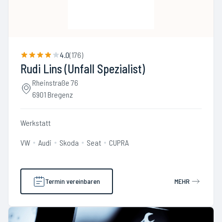
4.0
(
176
)
Rudi Lins (Unfall Spezialist)
Rheinstraße 76
6901 Bregenz
Werkstatt
VW
Audi
Skoda
Seat
CUPRA
Termin vereinbaren
MEHR