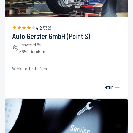
4.2
(
532
)
Auto Gerster GmbH (Point S)
Schwefel 84
6850 Dornbirn
Werkstatt
Reifen
MEHR