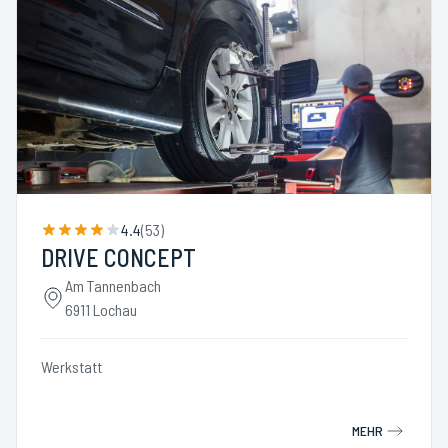
4.4
(
53
)
DRIVE CONCEPT
Am Tannenbach
6911 Lochau
Werkstatt
MEHR