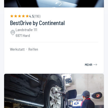
4.5
(
116
)
BestDrive by Continental
Landstraße 111
6971 Hard
Werkstatt
Reifen
MEHR