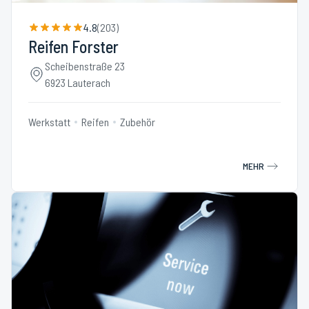
4.8
(
203
)
Reifen Forster
Scheibenstraße 23
6923 Lauterach
Werkstatt
Reifen
Zubehör
MEHR