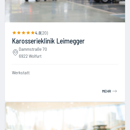
4.8
(
20
)
Karosserieklinik Leimegger
Dammstraße 70
6922 Wolfurt
Werkstatt
MEHR