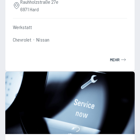
Rauhholzstraße 27e
6971 Hard
Werkstatt
Chevrolet
Nissan
MEHR