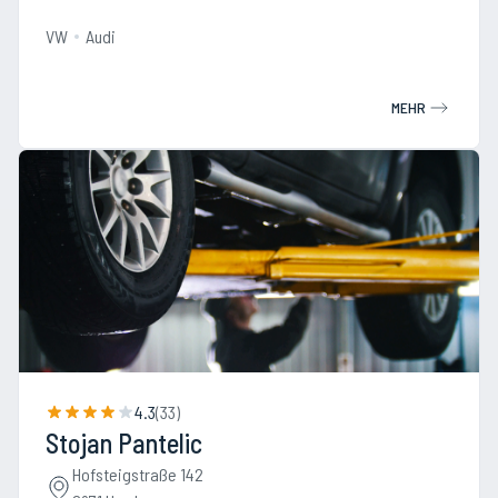
VW
Audi
MEHR
4.3
(
33
)
Stojan Pantelic
Hofsteigstraße 142