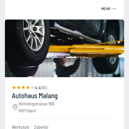
MEHR
4.4
(
93
)
Autohaus Malang
Hofsteigstrasse 166
6971 Hard
Werkstatt
Zubehör