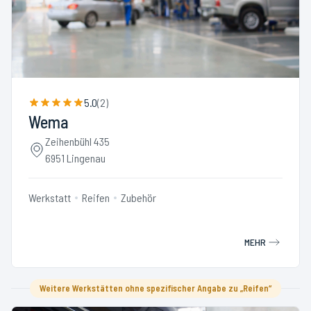
5.0
(
2
)
Wema
Zeihenbühl 435
6951 Lingenau
Werkstatt
Reifen
Zubehör
MEHR
Weitere Werkstätten ohne spezifischer Angabe zu „Reifen“