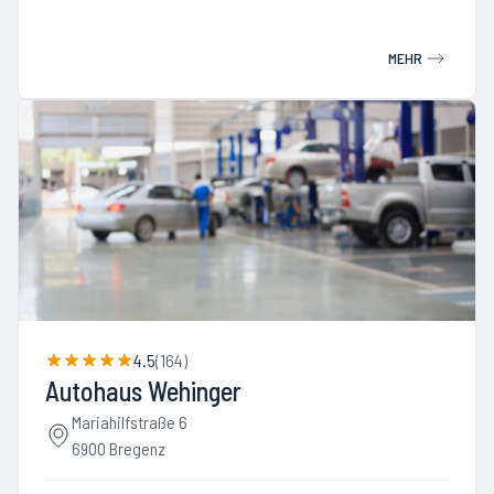
MEHR
4.5
(
164
)
Autohaus Wehinger
Mariahilfstraße 6
6900 Bregenz