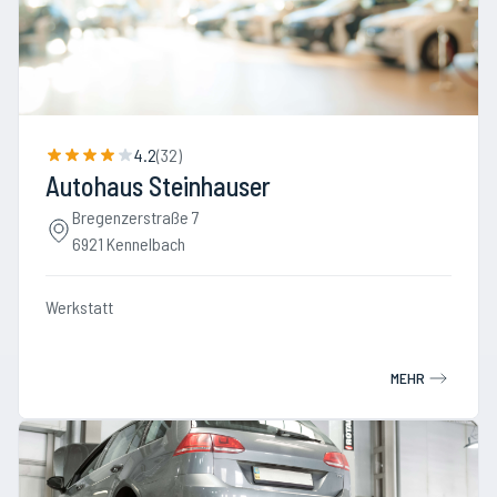
4.2
(
32
)
Autohaus Steinhauser
Bregenzerstraße 7
6921 Kennelbach
Werkstatt
MEHR