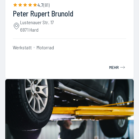
4.7
(
81
)
Peter Rupert Brunold
Lustenauer Str. 17
6971 Hard
Werkstatt
Motorrad
MEHR