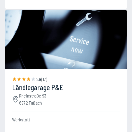
3.8
(
17
)
Ländlegarage P&E
Rheinstraße 93
6972 Fußach
Werkstatt