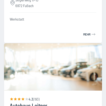
6972 Fußach
Werkstatt
MEHR
4.3
(
193
)
Autohaus Leitner