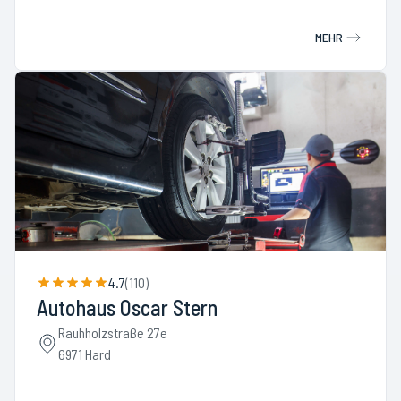
MEHR
4.7
(
110
)
Autohaus Oscar Stern
Rauhholzstraße 27e
6971 Hard