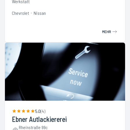
Werkstatt
Chevrolet
Nissan
MEHR
5.0
(
4
)
Ebner Autlackiererei
Rheinstraße 99c