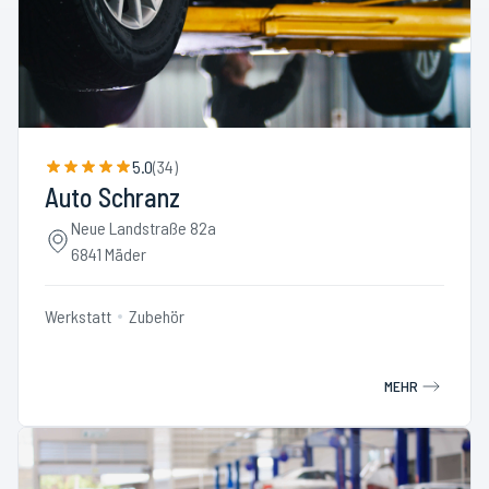
5.0
(
34
)
Auto Schranz
Neue Landstraße 82a
6841 Mäder
Werkstatt
Zubehör
MEHR