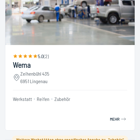
5.0
(
2
)
Wema
Zeihenbühl 435
6951 Lingenau
Werkstatt
Reifen
Zubehör
MEHR
Weitere Werkstätten ohne spezifischer Angabe zu „Zubehör“