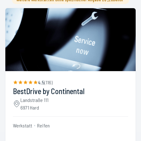
4.5
(
116
)
BestDrive by Continental
Landstraße 111
6971 Hard
Werkstatt
Reifen