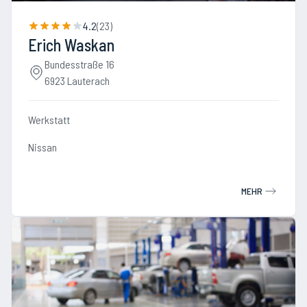
4.2
(
23
)
Erich Waskan
Bundesstraße 16
6923 Lauterach
Werkstatt
Nissan
MEHR