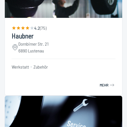
4.2
(
75
)
Haubner
Dornbirner Str. 21
6890 Lustenau
Werkstatt
Zubehör
MEHR