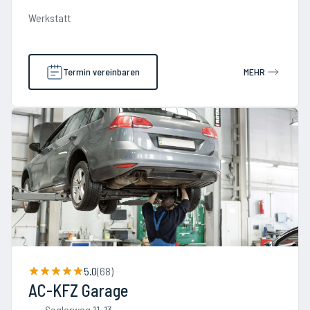
Werkstatt
Termin vereinbaren
MEHR
5.0
(
68
)
AC-KFZ Garage
Seglerweg 11-13