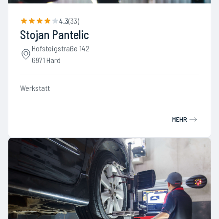
4.3
(
33
)
Stojan Pantelic
Hofsteigstraße 142
6971 Hard
Werkstatt
MEHR