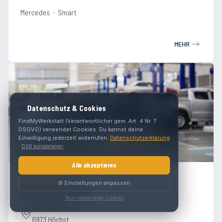
Mercedes
Smart
MEHR
🍪
Datenschutz & Cookies
FindMyWerkstatt (Verantwortlicher gem. Art. 4 Nr. 7
DSGVO) verwendet Cookies. Du kannst deine
Einwilligung jederzeit widerrufen.
Datenschutzerklärung
·
DSB kontaktieren
Alle akzeptieren
4.9
(
10
)
⚙️ Einstellungen anpassen
Autohaus Rensi
Nur notwendige Cookies
Bonigstraße 51
6973 Höchst