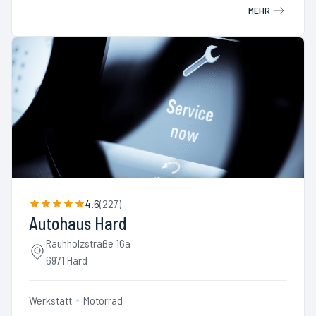
MEHR
4.6
(
227
)
Autohaus Hard
Rauhholzstraße 16a
6971 Hard
Werkstatt
Motorrad