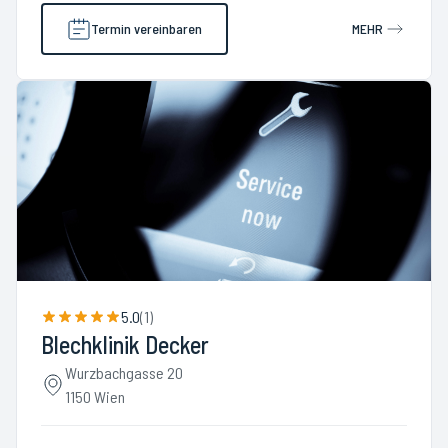
Termin vereinbaren
MEHR
5.0
(
1
)
Blechklinik Decker
Wurzbachgasse 20
1150 Wien