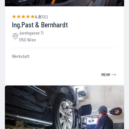
4.8
(
50
)
Ing.Past & Bernhardt
Jurekgasse 11
1150 Wien
Werkstatt
MEHR