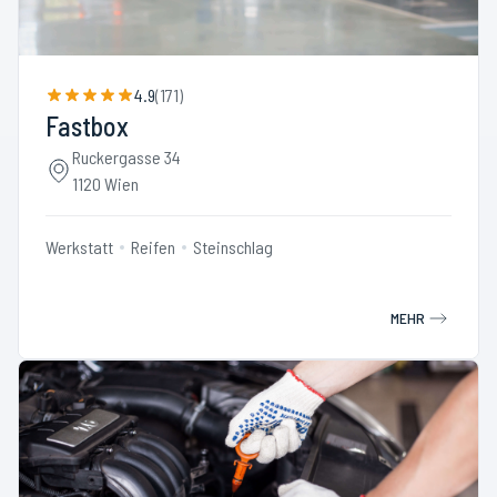
4.9
(
171
)
Fastbox
Ruckergasse 34
1120 Wien
Werkstatt
Reifen
Steinschlag
MEHR