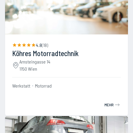
4.8
(
18
)
Köhres Motorradtechnik
Arnsteingasse 14
1150 Wien
Werkstatt
Motorrad
MEHR