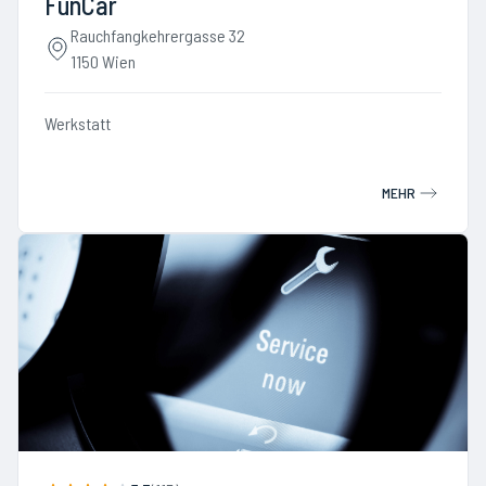
FunCar
Rauchfangkehrergasse 32
1150 Wien
Werkstatt
MEHR