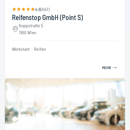
4.6
(
647
)
Reifenstop GmbH (Point S)
Koppstraße 5
1160 Wien
Werkstatt
Reifen
MEHR