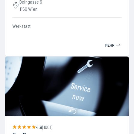
Beingasse 6
1150 Wien
Werkstatt
MEHR
4.8
(
1061
)