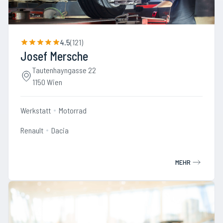
4.5
(
121
)
Josef Mersche
Tautenhayngasse 22
1150 Wien
Werkstatt
Motorrad
Renault
Dacia
MEHR