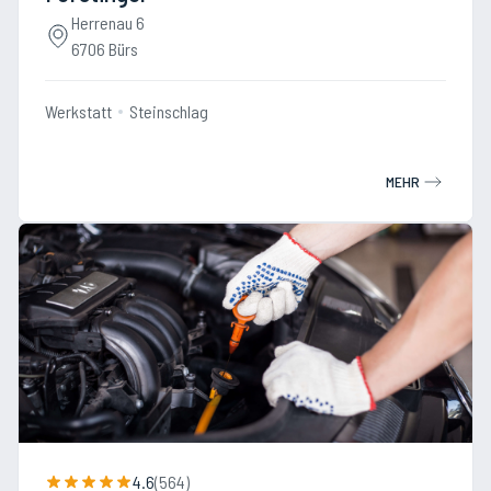
Herrenau 6
6706 Bürs
Werkstatt
Steinschlag
MEHR
4.6
(
564
)