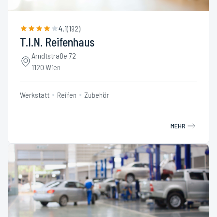
4.1
(
192
)
T.I.N. Reifenhaus
Arndtstraße 72
1120 Wien
Werkstatt
Reifen
Zubehör
MEHR