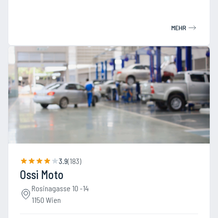
MEHR
3.9
(
183
)
Ossi Moto
Rosinagasse 10 -14
1150 Wien