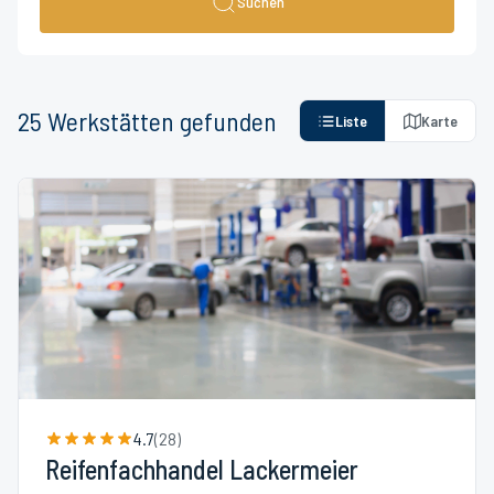
Suchen
25
Werkstätten
gefunden
Liste
Karte
4.7
(
28
)
Reifenfachhandel Lackermeier