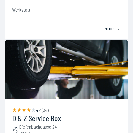
Werkstatt
MEHR
4.4
(
34
)
D & Z Service Box
Diefenbachgasse 24