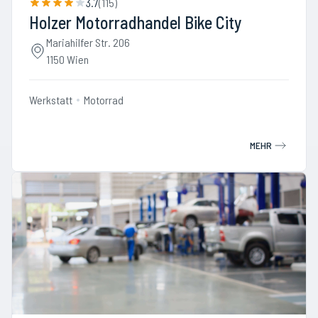
3.7
(
115
)
Holzer Motorradhandel Bike City
Mariahilfer Str. 206
1150 Wien
Werkstatt
Motorrad
MEHR