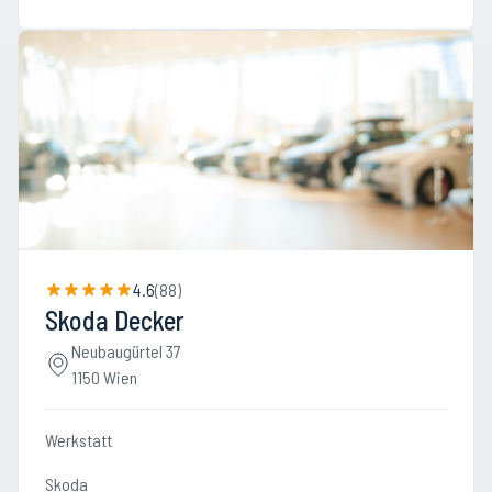
4.6
(
88
)
Skoda Decker
Neubaugürtel 37
1150 Wien
Werkstatt
Skoda