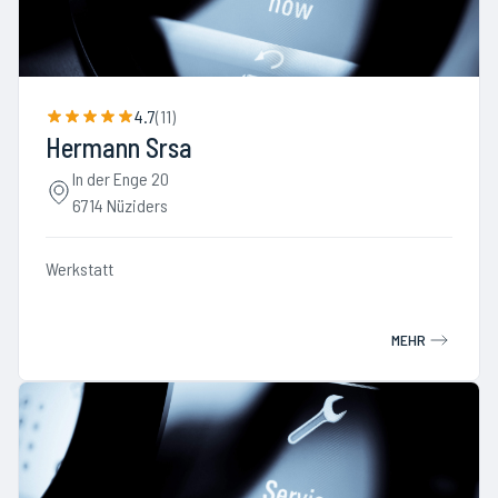
4.7
(
11
)
Hermann Srsa
In der Enge 20
6714 Nüziders
Werkstatt
MEHR