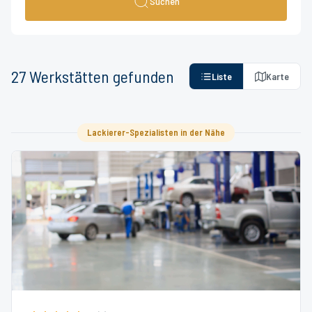
Suchen
27
Werkstätten
gefunden
Liste
Karte
Lackierer-Spezialisten in der Nähe