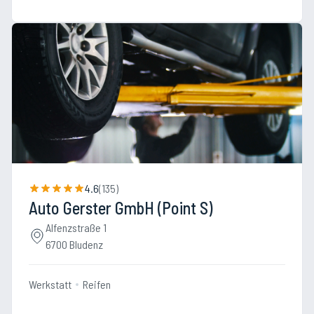
4.6
(
135
)
Auto Gerster GmbH (Point S)
Alfenzstraße 1
6700 Bludenz
Werkstatt
Reifen