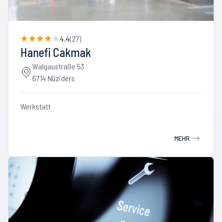
4.4
(
27
)
Hanefi Cakmak
Walgaustraße 53
6714 Nüziders
Werkstatt
MEHR