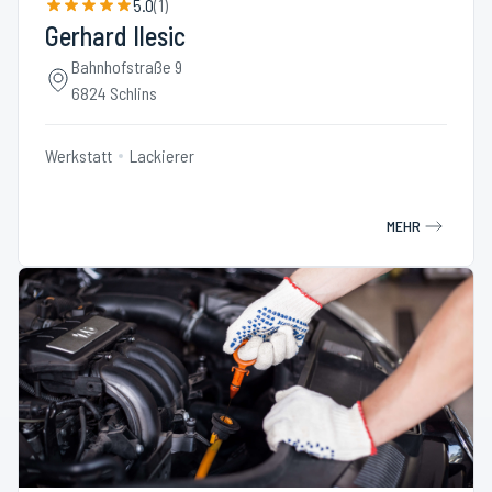
5.0
(
1
)
Gerhard Ilesic
Bahnhofstraße 9
6824 Schlins
Werkstatt
Lackierer
MEHR