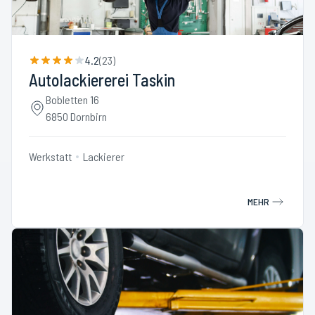
4.2
(
23
)
Autolackiererei Taskin
Bobletten 16
6850 Dornbirn
Werkstatt
Lackierer
MEHR