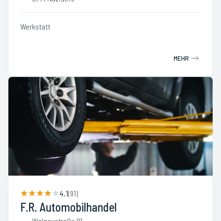
Werkstatt
MEHR
4.1
(
91
)
F.R. Automobilhandel
Walgaustraße 81