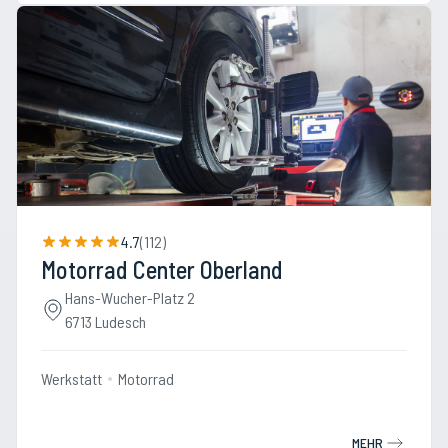
4.7
(
112
)
Motorrad Center Oberland
Hans-Wucher-Platz 2
6713 Ludesch
Werkstatt
Motorrad
MEHR