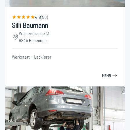
4.8
(
50
)
Silli Baumann
Walserstrasse 13
6845 Hohenems
Werkstatt
Lackierer
MEHR