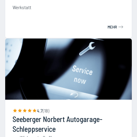
Werkstatt
MEHR
4.7
(
18
)
Seeberger Norbert Autogarage-
Schleppservice