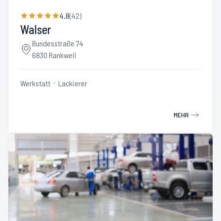
4.8
(
42
)
Walser
Bundesstraße 74
6830 Rankweil
Werkstatt
Lackierer
MEHR