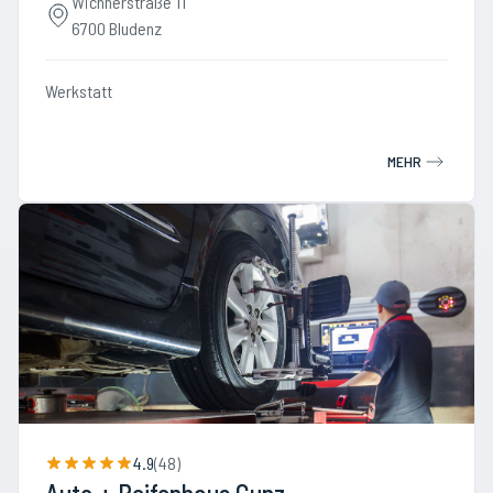
Wichnerstraße 11
6700 Bludenz
Werkstatt
MEHR
4.9
(
48
)