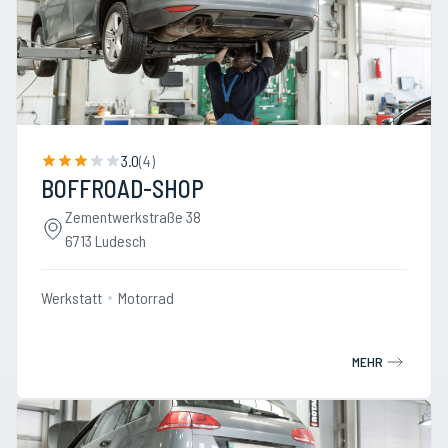
3.0
(
4
)
BOFFROAD-SHOP
Zementwerkstraße 38
6713 Ludesch
Werkstatt
Motorrad
MEHR