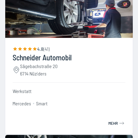
4.8
(
41
)
Schneider Automobil
Sägebachstraße 20
6714 Nüziders
Werkstatt
Mercedes
Smart
MEHR