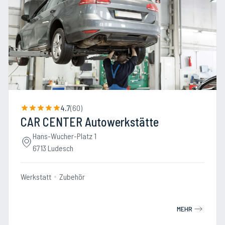
4.7
(
60
)
CAR CENTER Autowerkstätte
Hans-Wucher-Platz 1
6713 Ludesch
Werkstatt
Zubehör
MEHR