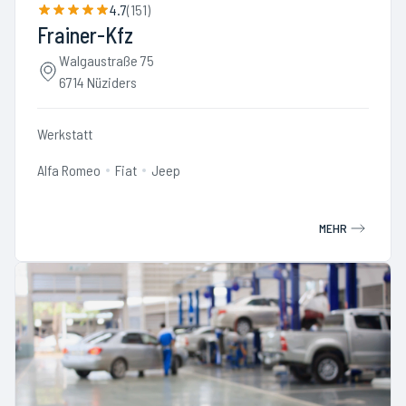
4.7
(
151
)
Frainer-Kfz
Walgaustraße 75
6714 Nüziders
Werkstatt
Alfa Romeo
Fiat
Jeep
MEHR