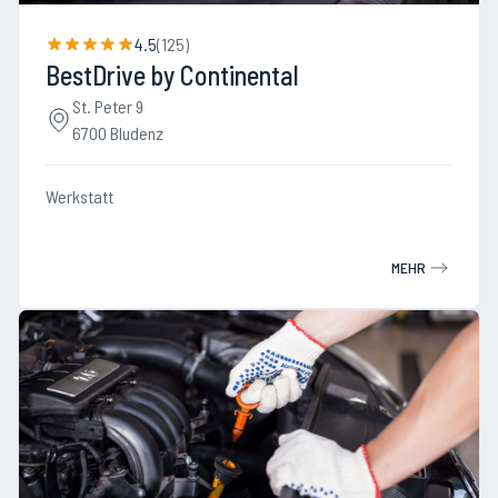
4.5
(
125
)
BestDrive by Continental
St. Peter 9
6700 Bludenz
Werkstatt
MEHR