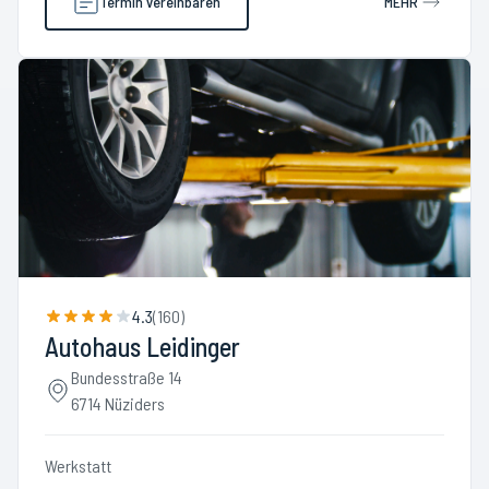
Termin vereinbaren
MEHR
4.3
(
160
)
Autohaus Leidinger
Bundesstraße 14
6714 Nüziders
Werkstatt