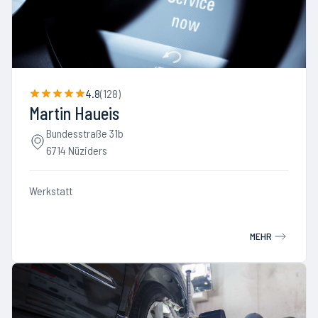
4.8
(
128
)
Martin Haueis
Bundesstraße 31b
6714 Nüziders
Werkstatt
MEHR