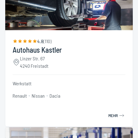
4.8
(
110
)
Autohaus Kastler
Linzer Str. 67
4240 Freistadt
Werkstatt
Renault
Nissan
Dacia
MEHR