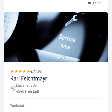
MEHR
4.7
(
134
)
Karl Feichtmayr
Linzer Str. 65
4240 Freistadt
Werkstatt