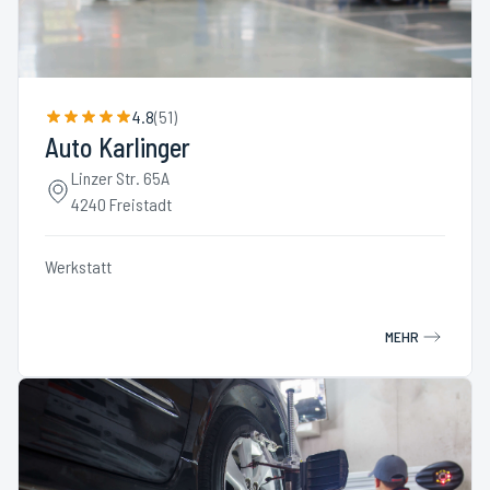
4.8
(
51
)
Auto Karlinger
Linzer Str. 65A
4240 Freistadt
Werkstatt
MEHR