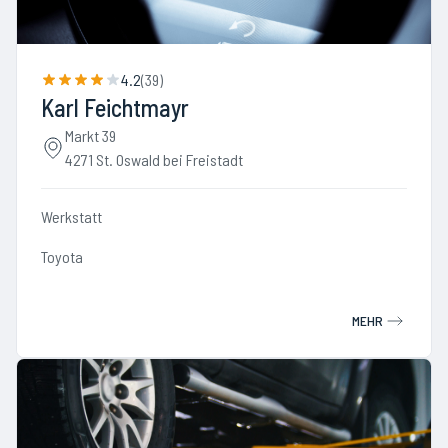
4.2
(
39
)
Karl Feichtmayr
Markt 39
4271 St. Oswald bei Freistadt
Werkstatt
Toyota
MEHR