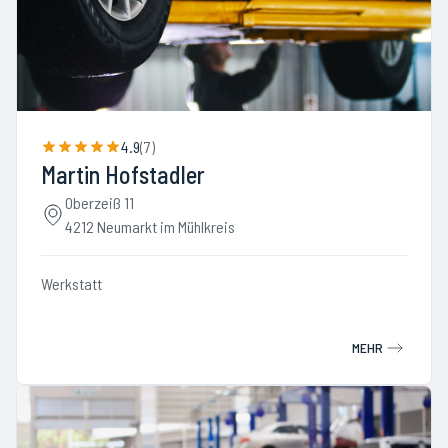
4.9
(
7
)
Martin Hofstadler
Oberzeiß 11
4212 Neumarkt im Mühlkreis
Werkstatt
MEHR