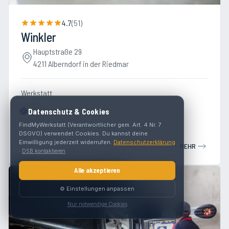
4.7
(
51
)
Winkler
Hauptstraße 29
4211 Alberndorf in der Riedmar
Werkstatt
🍪
Datenschutz & Cookies
Toyota
FindMyWerkstatt (Verantwortlicher gem. Art. 4 Nr. 7
DSGVO) verwendet Cookies. Du kannst deine
Einwilligung jederzeit widerrufen.
Datenschutzerklärung
MEHR
·
DSB kontaktieren
Alle akzeptieren
⚙️ Einstellungen anpassen
Nur notwendige Cookies