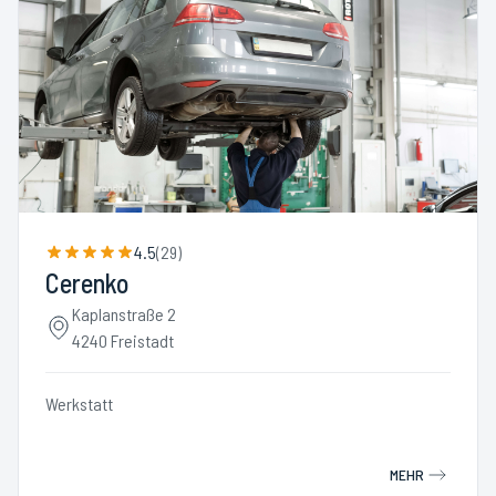
4.5
(
29
)
Cerenko
Kaplanstraße 2
4240 Freistadt
Werkstatt
MEHR