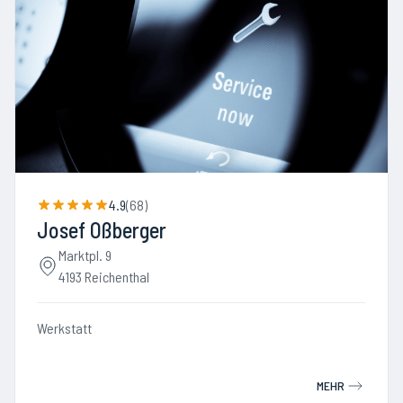
4.9
(
68
)
Josef Oßberger
Marktpl. 9
4193 Reichenthal
Werkstatt
MEHR