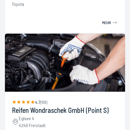
Toyota
MEHR
4.7
(
69
)
Reifen Wondraschek GmbH (Point S)
Eglsee 4
4240 Freistadt