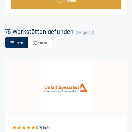
Suchen
76
Werkstätten
gefunden
(zeige
30
)
Liste
Karte
4.7
(
143
)