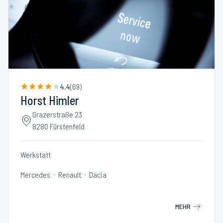
4.4
(
69
)
Horst Himler
Grazerstraße 23
8280 Fürstenfeld
Werkstatt
Mercedes
Renault
Dacia
MEHR