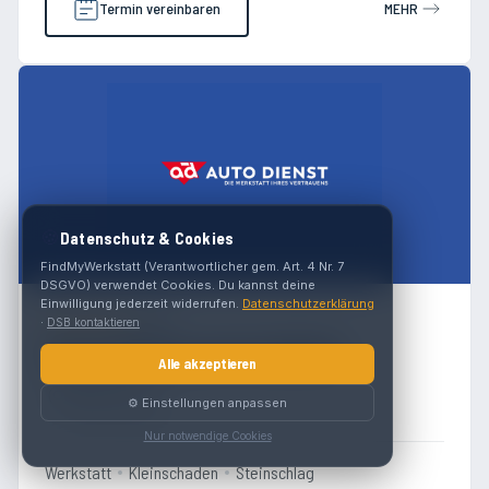
Termin vereinbaren
MEHR
🍪
Datenschutz & Cookies
FindMyWerkstatt (Verantwortlicher gem. Art. 4 Nr. 7
DSGVO) verwendet Cookies. Du kannst deine
Einwilligung jederzeit widerrufen.
Datenschutzerklärung
5.0
(
44
)
·
DSB kontaktieren
Georg Kohl (ad AUTO DIENST)
Alle akzeptieren
Gersdorf 172
⚙️ Einstellungen anpassen
8212 Gersdorf
Nur notwendige Cookies
Werkstatt
Kleinschaden
Steinschlag