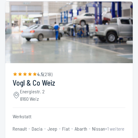
4.5
(
218
)
Vogl & Co Weiz
Energiestr. 2
8160 Weiz
Werkstatt
Renault
Dacia
Jeep
Fiat
Abarth
Nissan
+
1
weitere