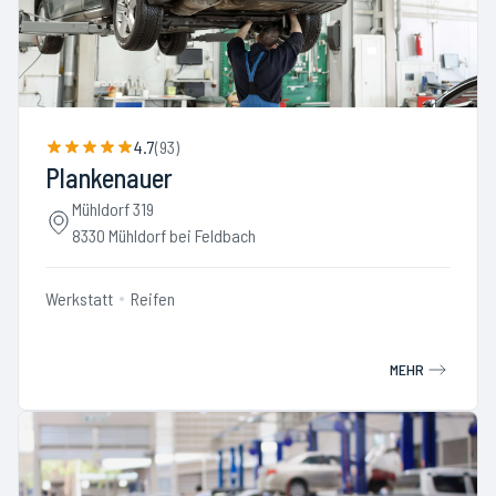
4.7
(
93
)
Plankenauer
Mühldorf 319
8330 Mühldorf bei Feldbach
Werkstatt
Reifen
MEHR