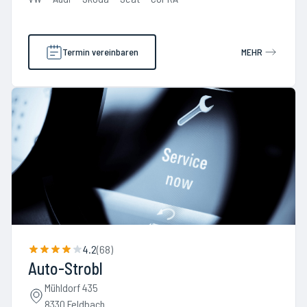
Termin vereinbaren
MEHR
4.2
(
68
)
Auto-Strobl
Mühldorf 435
8330 Feldbach