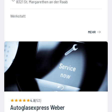
8321 St. Margarethen an der Raab
Werkstatt
MEHR
4.8
(
53
)
Autoglasexpress Weber