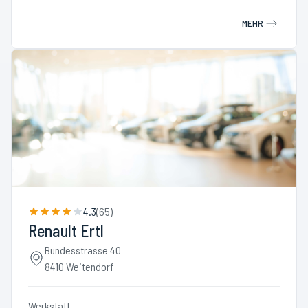
MEHR
4.3
(
65
)
Renault Ertl
Bundesstrasse 40
8410 Weitendorf
Werkstatt