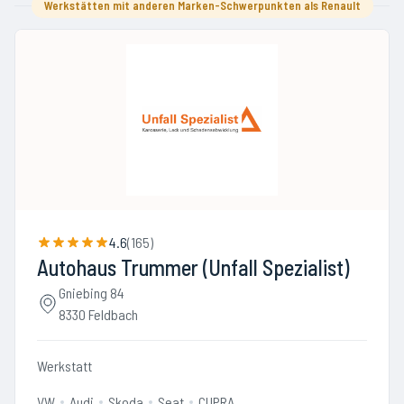
Werkstätten mit anderen Marken-Schwerpunkten als Renault
4.6
(
165
)
Autohaus Trummer (Unfall Spezialist)
Gniebing 84
8330 Feldbach
Werkstatt
VW
Audi
Skoda
Seat
CUPRA