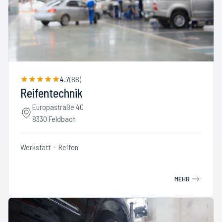
4.7
(
88
)
Reifentechnik
Europastraße 40
8330 Feldbach
Werkstatt
Reifen
MEHR