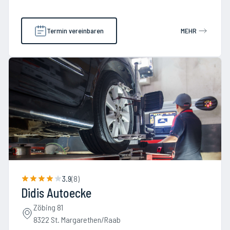
Termin vereinbaren
MEHR
3.9
(
8
)
Didis Autoecke
Zöbing 81
8322 St. Margarethen/Raab