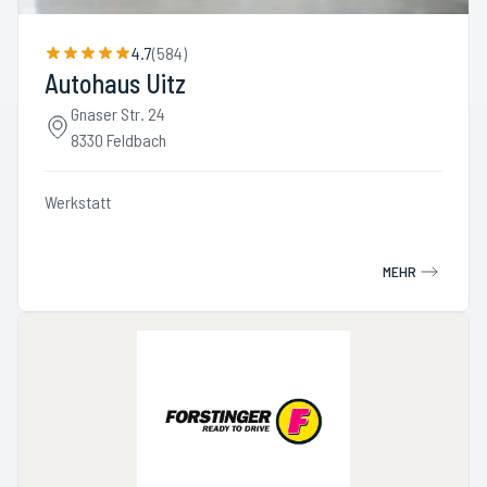
4.7
(
584
)
Autohaus Uitz
Gnaser Str. 24
8330 Feldbach
Werkstatt
MEHR