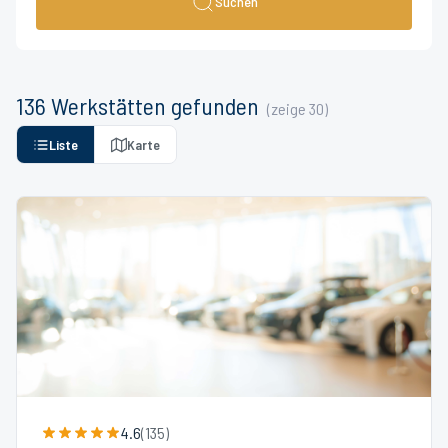
Suchen
136
Werkstätten
gefunden
(zeige
30
)
Liste
Karte
4.6
(
135
)