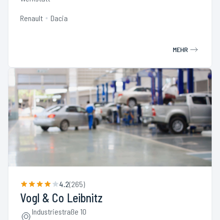
Renault
Dacia
MEHR
4.2
(
265
)
Vogl & Co Leibnitz
Industriestraße 10