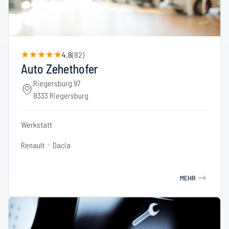
4.8
(
82
)
Auto Zehethofer
Riegersburg 97
8333 Riegersburg
Werkstatt
Renault
Dacia
MEHR