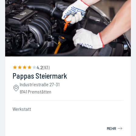
4.2
(
93
)
Pappas Steiermark
Industriestraße 27-31
8141 Premstätten
Werkstatt
MEHR