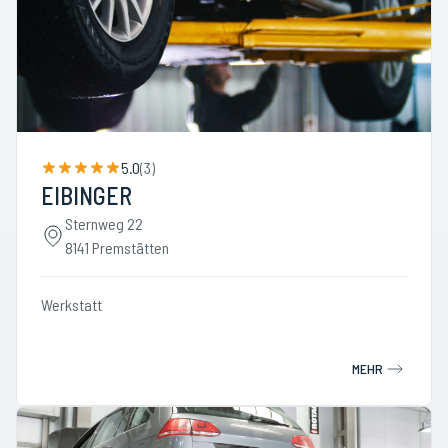
5.0
(
3
)
EIBINGER
Sternweg 22
8141 Premstätten
Werkstatt
MEHR