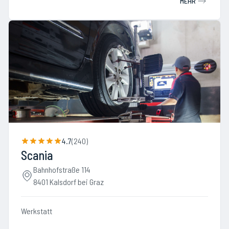
MEHR
4.7
(
240
)
Scania
Bahnhofstraße 114
8401 Kalsdorf bei Graz
Werkstatt