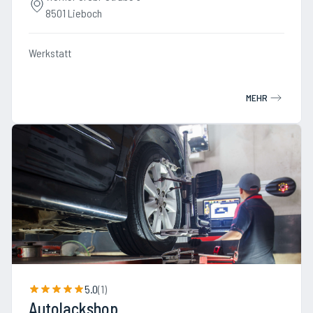
8501 Lieboch
Werkstatt
MEHR
5.0
(
1
)
Autolackshop