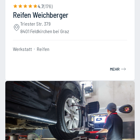
4.7
(
176
)
Reifen Weichberger
Triester Str. 379
8401 Feldkirchen bei Graz
Werkstatt
Reifen
MEHR