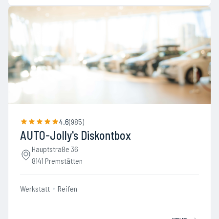
4.6
(
985
)
AUTO-Jolly's Diskontbox
Hauptstraße 36
8141 Premstätten
Werkstatt
Reifen