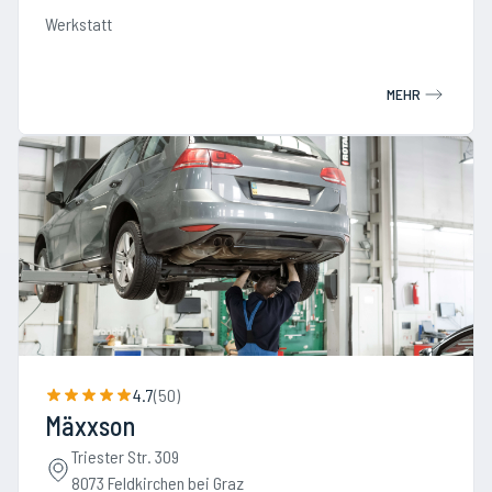
Werkstatt
MEHR
4.7
(
50
)
Mäxxson
Triester Str. 309
8073 Feldkirchen bei Graz