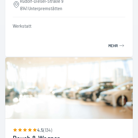
Rudolf-Diesel-Straße 9
8141 Unterpremstätten
Werkstatt
MEHR
4.5
(
134
)