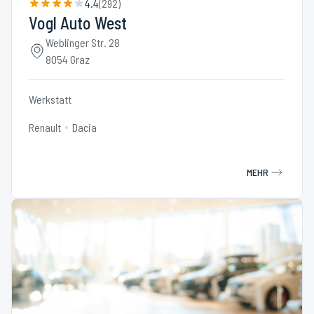
4.4
(
292
)
Vogl Auto West
Weblinger Str. 28
8054 Graz
Werkstatt
Renault
Dacia
MEHR