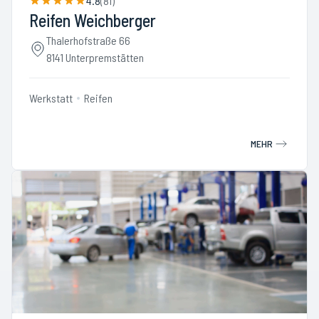
4.8
(
81
)
Reifen Weichberger
Thalerhofstraße 66
8141 Unterpremstätten
Werkstatt
Reifen
MEHR