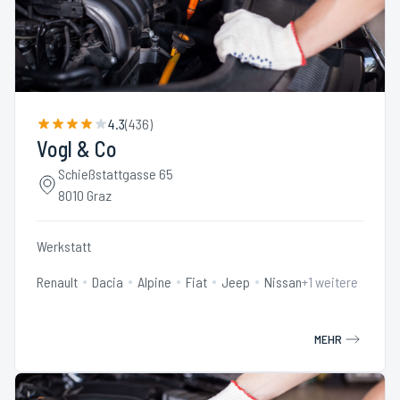
4.3
(
436
)
Vogl & Co
Schießstattgasse 65
8010 Graz
Werkstatt
Renault
Dacia
Alpine
Fiat
Jeep
Nissan
+
1
weitere
MEHR