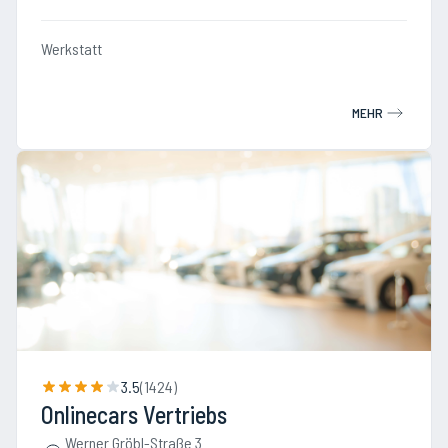
Werkstatt
MEHR
3.5
(
1424
)
Onlinecars Vertriebs
Werner Gröbl-Straße 3