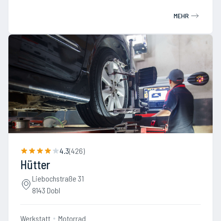
MEHR
4.3
(
426
)
Hütter
Liebochstraße 31
8143 Dobl
Werkstatt
Motorrad