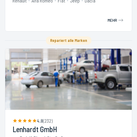
Renault
Alfa Romeo
Fiat
Jeep
Dacia
MEHR
Repariert alle Marken
4.8
(
232
)
Lenhardt GmbH