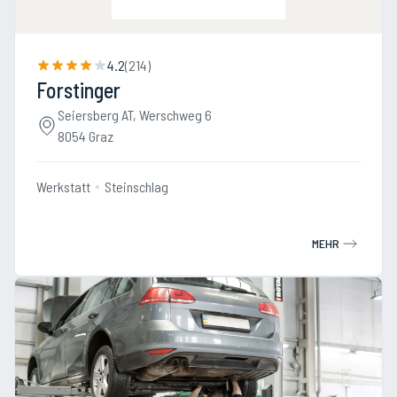
4.2
(
214
)
Forstinger
Seiersberg AT, Werschweg 6
8054 Graz
Werkstatt
Steinschlag
MEHR