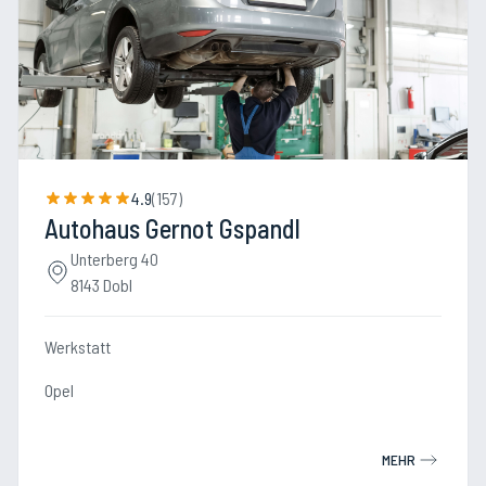
4.9
(
157
)
Autohaus Gernot Gspandl
Unterberg 40
8143 Dobl
Werkstatt
Opel
MEHR