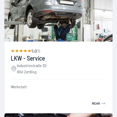
5.0
(
1
)
LKW - Service
Industriestraße 30
8141 Zettling
Werkstatt
MEHR