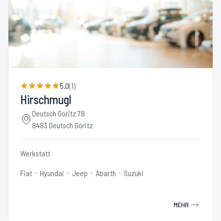
5.0
(
1
)
Hirschmugl
Deutsch Goritz 78
8483 Deutsch Goritz
Werkstatt
Fiat
Hyundai
Jeep
Abarth
Suzuki
MEHR