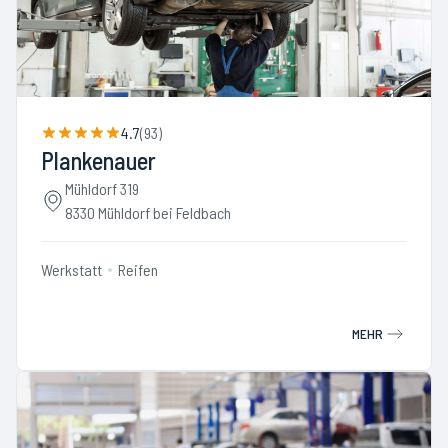
4.7
(
93
)
Plankenauer
Mühldorf 319
8330 Mühldorf bei Feldbach
Werkstatt
Reifen
MEHR