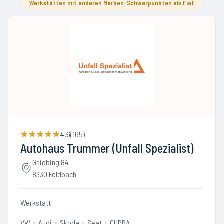
Werkstätten mit anderen Marken-Schwerpunkten als Fiat
4.6
(
165
)
Autohaus Trummer (Unfall Spezialist)
Gniebing 84
8330 Feldbach
Werkstatt
VW
Audi
Skoda
Seat
CUPRA