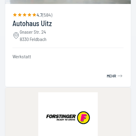
4.7
(
584
)
Autohaus Uitz
Gnaser Str. 24
8330 Feldbach
Werkstatt
MEHR