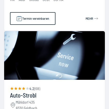
Termin vereinbaren
MEHR
4.2
(
68
)
Auto-Strobl
Mühldorf 435
8330 Feldbach