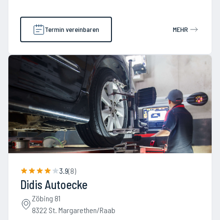
Termin vereinbaren
MEHR
3.9
(
8
)
Didis Autoecke
Zöbing 81
8322 St. Margarethen/Raab