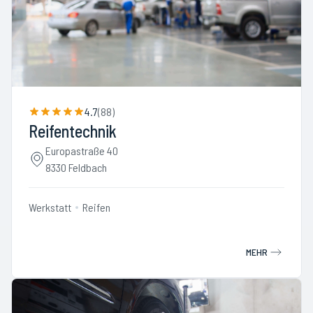
4.7
(
88
)
Reifentechnik
Europastraße 40
8330 Feldbach
Werkstatt
Reifen
MEHR