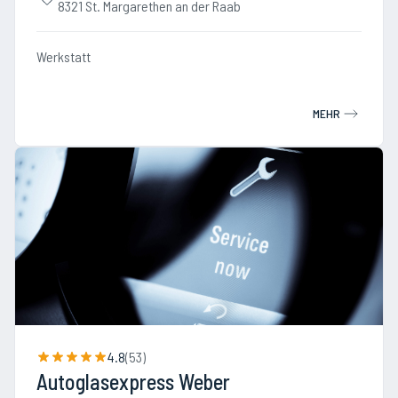
8321 St. Margarethen an der Raab
Werkstatt
MEHR
4.8
(
53
)
Autoglasexpress Weber