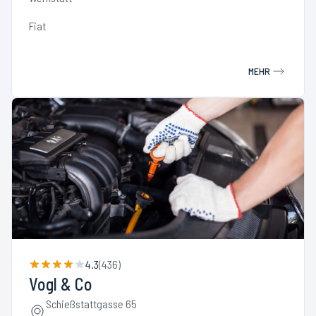
Fiat
MEHR
4.3
(
436
)
Vogl & Co
Schießstattgasse 65