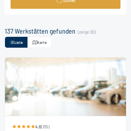
Suchen
137
Werkstätten
gefunden
(zeige
30
)
Liste
Karte
4.6
(
135
)