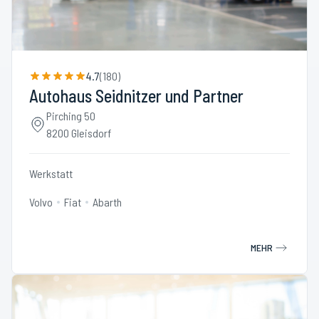
4.7
(
180
)
Autohaus Seidnitzer und Partner
Pirching 50
8200 Gleisdorf
Werkstatt
Volvo
Fiat
Abarth
MEHR