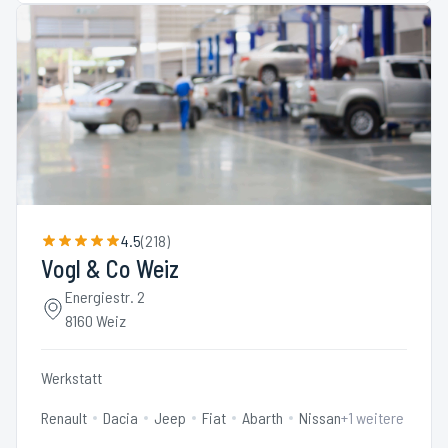
4.5
(
218
)
Vogl & Co Weiz
Energiestr. 2
8160 Weiz
Werkstatt
Renault
Dacia
Jeep
Fiat
Abarth
Nissan
+
1
weitere