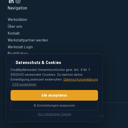
Navigation
Werkstätten
Über uns
Kontakt
Werkstattpartner werden
Werkstatt Login
Rechtliches
🍪
Datenschutz & Cookies
Impressum
FindMyWerkstatt (Verantwortlicher gem. Art. 4 Nr. 7
Datenschutz
DSGVO) verwendet Cookies. Du kannst deine
Kontakt
Einwilligung jederzeit widerrufen.
Datenschutzerklärung
·
DSB kontaktieren
support@findmywerkstatt.at
Alle akzeptieren
⚙️ Einstellungen anpassen
Nur notwendige Cookies
© 2026 FindMyWerkstatt. Alle Rechte vorbehalten.