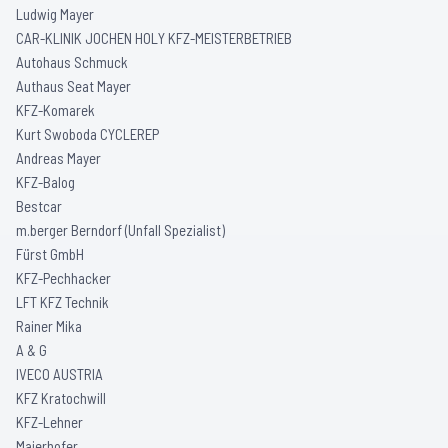
Ludwig Mayer
CAR-KLINIK JOCHEN HOLY KFZ-MEISTERBETRIEB
Autohaus Schmuck
Authaus Seat Mayer
KFZ-Komarek
Kurt Swoboda CYCLEREP
Andreas Mayer
KFZ-Balog
Bestcar
m.berger Berndorf (Unfall Spezialist)
Fürst GmbH
KFZ-Pechhacker
LFT KFZ Technik
Rainer Mika
A & G
IVECO AUSTRIA
KFZ Kratochwill
KFZ-Lehner
Maierhofer