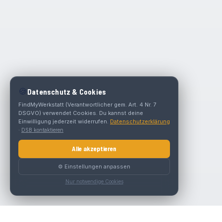
🍪
Datenschutz & Cookies
FindMyWerkstatt (Verantwortlicher gem. Art. 4 Nr. 7
DSGVO) verwendet Cookies. Du kannst deine
Einwilligung jederzeit widerrufen.
Datenschutzerklärung
·
DSB kontaktieren
Alle akzeptieren
⚙️ Einstellungen anpassen
Nur notwendige Cookies