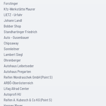
Forstinger
Kfz-Werkstätte Maurer
LIETZ - Urfahr
Johann Landl
Bobber Shop
Standhartinger Friedrich
Auto - Gusenbauer
Chipsaway
Sonnleitner
Lambert Siegl
Ohrenberger
Autohaus Leibetseder
Autohaus Pregarten
Reifen Wondraschek GmbH (Point S)
ARBÖ-Oberösterreich
Lifag Allrad Center
Autoprofi HU
Reifen A. Kubesch & Co KG (Point S)
Hannes Mayer