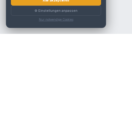
Alle akzeptieren
⚙️ Einstellungen anpassen
Nur notwendige Cookies
Die beste KFZ-Werkstatt in Österreich finden.
Navigation
Werkstätten
Über uns
Kontakt
Werkstattpartner werden