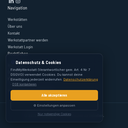
Navigation
Werkstätten
Über uns
Kontakt
Werkstattpartner werden
Werkstatt Login
Rechtliches
🍪
Datenschutz & Cookies
Impressum
FindMyWerkstatt (Verantwortlicher gem. Art. 4 Nr. 7
Datenschutz
DSGVO) verwendet Cookies. Du kannst deine
Kontakt
Einwilligung jederzeit widerrufen.
Datenschutzerklärung
·
DSB kontaktieren
support@findmywerkstatt.at
Alle akzeptieren
⚙️ Einstellungen anpassen
Nur notwendige Cookies
© 2026 FindMyWerkstatt. Alle Rechte vorbehalten.