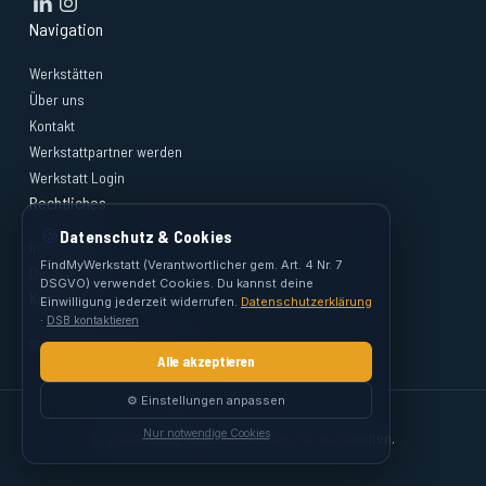
Navigation
Werkstätten
Über uns
Kontakt
Werkstattpartner werden
Werkstatt Login
Rechtliches
🍪
Datenschutz & Cookies
Impressum
FindMyWerkstatt (Verantwortlicher gem. Art. 4 Nr. 7
Datenschutz
DSGVO) verwendet Cookies. Du kannst deine
Kontakt
Einwilligung jederzeit widerrufen.
Datenschutzerklärung
·
DSB kontaktieren
support@findmywerkstatt.at
Alle akzeptieren
⚙️ Einstellungen anpassen
Nur notwendige Cookies
© 2026 FindMyWerkstatt. Alle Rechte vorbehalten.