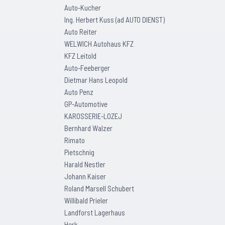
Auto-Kucher
Ing. Herbert Kuss (ad AUTO DIENST)
Auto Reiter
WELWICH Autohaus KFZ
KFZ Leitold
Auto-Feeberger
Dietmar Hans Leopold
Auto Penz
GP-Automotive
KAROSSERIE-LOZEJ
Bernhard Walzer
Rimato
Pietschnig
Harald Nestler
Johann Kaiser
Roland Marsell Schubert
Willibald Prieler
Landforst Lagerhaus
Herk