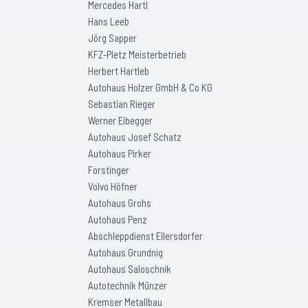
Mercedes Hartl
Hans Leeb
Jörg Sapper
KFZ-Pletz Meisterbetrieb
Herbert Hartleb
Autohaus Holzer GmbH & Co KG
Sebastian Rieger
Werner Eibegger
Autohaus Josef Schatz
Autohaus Pirker
Forstinger
Volvo Höfner
Autohaus Grohs
Autohaus Penz
Abschleppdienst Ellersdorfer
Autohaus Grundnig
Autohaus Saloschnik
Autotechnik Münzer
Kremser Metallbau