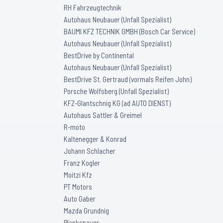
RH Fahrzeugtechnik
Autohaus Neubauer (Unfall Spezialist)
BAUMI KFZ TECHNIK GMBH (Bosch Car Service)
Autohaus Neubauer (Unfall Spezialist)
BestDrive by Continental
Autohaus Neubauer (Unfall Spezialist)
BestDrive St. Gertraud (vormals Reifen John)
Porsche Wolfsberg (Unfall Spezialist)
KFZ-Glantschnig KG (ad AUTO DIENST)
Autohaus Sattler & Greimel
R-moto
Kaltenegger & Konrad
Johann Schlacher
Franz Kogler
Moitzi Kfz
PT Motors
Auto Gaber
Mazda Grundnig
Plankenauer