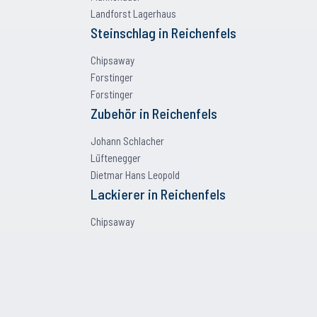
Landforst Lagerhaus
Steinschlag
in
Reichenfels
Chipsaway
Forstinger
Forstinger
Zubehör
in
Reichenfels
Johann Schlacher
Lüftenegger
Dietmar Hans Leopold
Lackierer
in
Reichenfels
Chipsaway