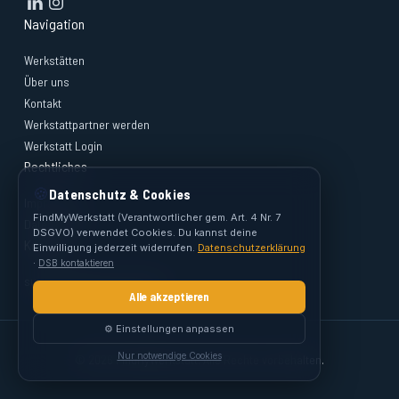
Navigation
Werkstätten
Über uns
Kontakt
Werkstattpartner werden
Werkstatt Login
Rechtliches
🍪
Datenschutz & Cookies
Impressum
FindMyWerkstatt (Verantwortlicher gem. Art. 4 Nr. 7
Datenschutz
DSGVO) verwendet Cookies. Du kannst deine
Kontakt
Einwilligung jederzeit widerrufen.
Datenschutzerklärung
·
DSB kontaktieren
support@findmywerkstatt.at
Alle akzeptieren
⚙️ Einstellungen anpassen
Nur notwendige Cookies
© 2026 FindMyWerkstatt. Alle Rechte vorbehalten.