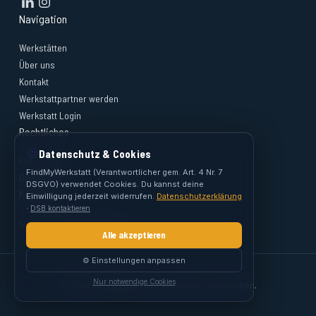
Navigation
Werkstätten
Über uns
Kontakt
Werkstattpartner werden
Werkstatt Login
Rechtliches
🍪
Datenschutz & Cookies
Impressum
FindMyWerkstatt (Verantwortlicher gem. Art. 4 Nr. 7
Datenschutz
DSGVO) verwendet Cookies. Du kannst deine
Kontakt
Einwilligung jederzeit widerrufen.
Datenschutzerklärung
·
DSB kontaktieren
support@findmywerkstatt.at
Alle akzeptieren
⚙️ Einstellungen anpassen
Nur notwendige Cookies
© 2026 FindMyWerkstatt. Alle Rechte vorbehalten.