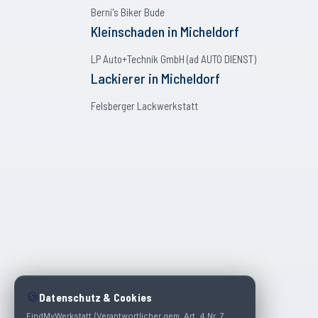
Berni's Biker Bude
Kleinschaden
in
Micheldorf
LP Auto+Technik GmbH (ad AUTO DIENST)
Lackierer
in
Micheldorf
Felsberger Lackwerkstatt
🍪
Datenschutz & Cookies
FindMyWerkstatt (Verantwortlicher gem. Art. 4 Nr. 7