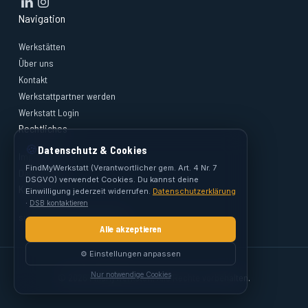
Navigation
Werkstätten
Über uns
Kontakt
Werkstattpartner werden
Werkstatt Login
Rechtliches
🍪
Datenschutz & Cookies
Impressum
FindMyWerkstatt (Verantwortlicher gem. Art. 4 Nr. 7
Datenschutz
DSGVO) verwendet Cookies. Du kannst deine
Kontakt
Einwilligung jederzeit widerrufen.
Datenschutzerklärung
·
DSB kontaktieren
support@findmywerkstatt.at
Alle akzeptieren
⚙️ Einstellungen anpassen
Nur notwendige Cookies
© 2026 FindMyWerkstatt. Alle Rechte vorbehalten.