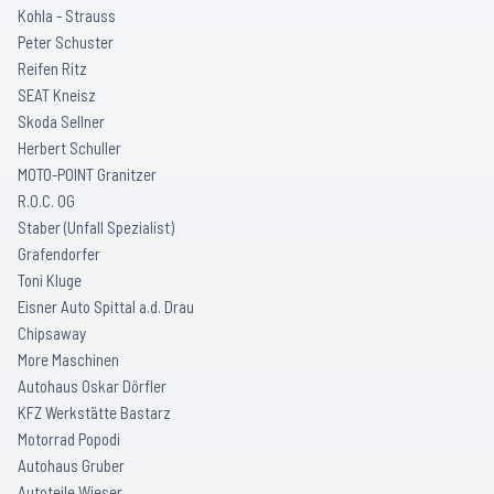
Kohla - Strauss
Peter Schuster
Reifen Ritz
SEAT Kneisz
Skoda Sellner
Herbert Schuller
MOTO-POINT Granitzer
R.O.C. OG
Staber (Unfall Spezialist)
Grafendorfer
Toni Kluge
Eisner Auto Spittal a.d. Drau
Chipsaway
More Maschinen
Autohaus Oskar Dörfler
KFZ Werkstätte Bastarz
Motorrad Popodi
Autohaus Gruber
Autoteile Wieser