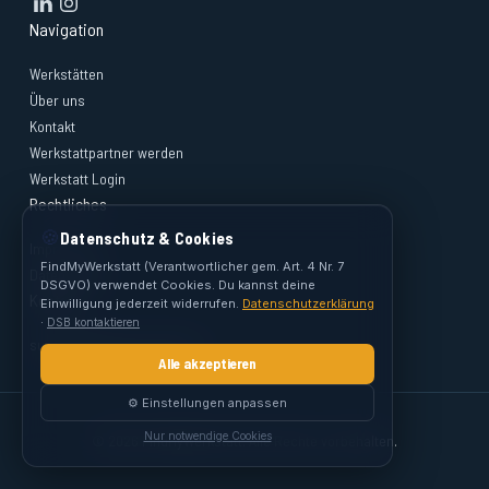
Navigation
Werkstätten
Über uns
Kontakt
Werkstattpartner werden
Werkstatt Login
Rechtliches
🍪
Datenschutz & Cookies
Impressum
FindMyWerkstatt (Verantwortlicher gem. Art. 4 Nr. 7
Datenschutz
DSGVO) verwendet Cookies. Du kannst deine
Kontakt
Einwilligung jederzeit widerrufen.
Datenschutzerklärung
·
DSB kontaktieren
support@findmywerkstatt.at
Alle akzeptieren
⚙️ Einstellungen anpassen
Nur notwendige Cookies
© 2026 FindMyWerkstatt. Alle Rechte vorbehalten.