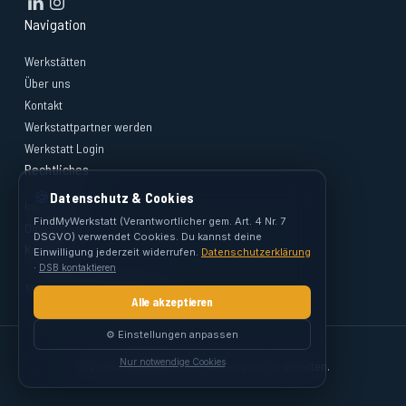
Navigation
Werkstätten
Über uns
Kontakt
Werkstattpartner werden
Werkstatt Login
Rechtliches
🍪
Datenschutz & Cookies
Impressum
FindMyWerkstatt (Verantwortlicher gem. Art. 4 Nr. 7
Datenschutz
DSGVO) verwendet Cookies. Du kannst deine
Kontakt
Einwilligung jederzeit widerrufen.
Datenschutzerklärung
·
DSB kontaktieren
support@findmywerkstatt.at
Alle akzeptieren
⚙️ Einstellungen anpassen
Nur notwendige Cookies
© 2026 FindMyWerkstatt. Alle Rechte vorbehalten.