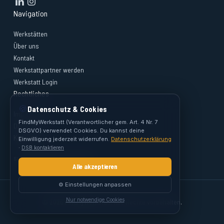
Navigation
Werkstätten
Über uns
Kontakt
Werkstattpartner werden
Werkstatt Login
Rechtliches
🍪
Datenschutz & Cookies
Impressum
FindMyWerkstatt (Verantwortlicher gem. Art. 4 Nr. 7
Datenschutz
DSGVO) verwendet Cookies. Du kannst deine
Kontakt
Einwilligung jederzeit widerrufen.
Datenschutzerklärung
·
DSB kontaktieren
support@findmywerkstatt.at
Alle akzeptieren
⚙️ Einstellungen anpassen
Nur notwendige Cookies
© 2026 FindMyWerkstatt. Alle Rechte vorbehalten.