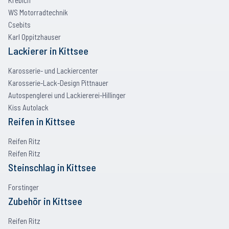
Krebich
WS Motorradtechnik
Csebits
Karl Oppitzhauser
Lackierer
in
Kittsee
Karosserie- und Lackiercenter
Karosserie-Lack-Design Pittnauer
Autospenglerei und Lackiererei-Hillinger
Kiss Autolack
Reifen
in
Kittsee
Reifen Ritz
Reifen Ritz
Steinschlag
in
Kittsee
Forstinger
Zubehör
in
Kittsee
Reifen Ritz