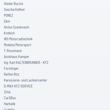
Aladar Bucsis
Sascha Kellner
PONEZ
Ebm
Anton Szankovich
Krebich
WS Motorradtechnik
Modena Motorsport
T. Rossmann
Autohaus Kamper
Ing. Karl KALTENBRUNNER - KFZ
Forstinger
Reifen Ritz
Karosserie- und Lackiercenter
D-MAX KFZ-SERVICE
Zitta
Car2Box
Harbalik
Csebits