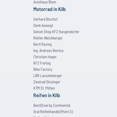
Autohaus Blum
Motorrad
in
Kilb
Gerhard Bischof
Denk bewegt
Diesel-Shop KFZ Hungendorfer
Reifen Weichberger
Bertl Racing
Ing. Andreas Bentza
Christian Hager
KFZ Freitag
Bike Factory
LBR Lasselsberger
Zweirad Ginzinger
KTM St. Pölten
Reifen
in
Kilb
BestDrive by Continental
Gral Reifenhandel (Point S)