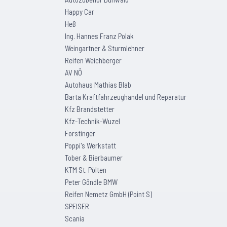
Happy Car
Heß
Ing. Hannes Franz Polak
Weingartner & Sturmlehner
Reifen Weichberger
AV NÖ
Autohaus Mathias Blab
Barta Kraftfahrzeughandel und Reparatur
Kfz Brandstetter
Kfz-Technik-Wuzel
Forstinger
Poppi's Werkstatt
Tober & Bierbaumer
KTM St. Pölten
Peter Göndle BMW
Reifen Nemetz GmbH (Point S)
SPEISER
Scania