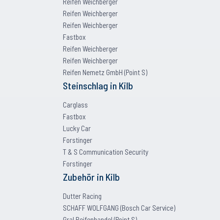
Reifen Weichberger
Reifen Weichberger
Reifen Weichberger
Fastbox
Reifen Weichberger
Reifen Weichberger
Reifen Nemetz GmbH (Point S)
Steinschlag
in
Kilb
Carglass
Fastbox
Lucky Car
Forstinger
T & S Communication Security
Forstinger
Zubehör
in
Kilb
Dutter Racing
SCHAFF WOLFGANG (Bosch Car Service)
Gral Reifenhandel (Point S)