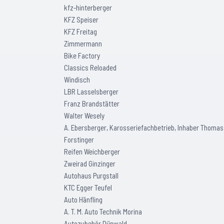
kfz-hinterberger
KFZ Speiser
KFZ Freitag
Zimmermann
Bike Factory
Classics Reloaded
Windisch
LBR Lasselsberger
Franz Brandstätter
Walter Wesely
A. Ebersberger, Karosseriefachbetrieb, Inhaber Thomas
Forstinger
Reifen Weichberger
Zweirad Ginzinger
Autohaus Purgstall
KTC Egger Teufel
Auto Hänfling
A. T. M. Auto Technik Morina
Autozubehör Dünwald