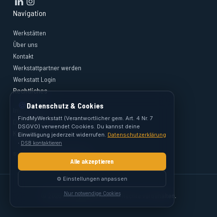
Navigation
Werkstätten
Über uns
Kontakt
Werkstattpartner werden
Werkstatt Login
Rechtliches
🍪
Datenschutz & Cookies
Impressum
FindMyWerkstatt (Verantwortlicher gem. Art. 4 Nr. 7
Datenschutz
DSGVO) verwendet Cookies. Du kannst deine
Kontakt
Einwilligung jederzeit widerrufen.
Datenschutzerklärung
·
DSB kontaktieren
support@findmywerkstatt.at
Alle akzeptieren
⚙️ Einstellungen anpassen
Nur notwendige Cookies
© 2026 FindMyWerkstatt. Alle Rechte vorbehalten.