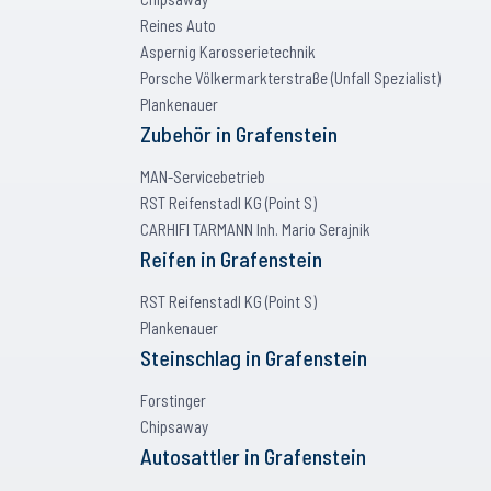
Reines Auto
Aspernig Karosserietechnik
Porsche Völkermarkterstraße (Unfall Spezialist)
Plankenauer
Zubehör
in
Grafenstein
MAN-Servicebetrieb
RST Reifenstadl KG (Point S)
CARHIFI TARMANN Inh. Mario Serajnik
Reifen
in
Grafenstein
RST Reifenstadl KG (Point S)
Plankenauer
Steinschlag
in
Grafenstein
Forstinger
Chipsaway
Autosattler
in
Grafenstein