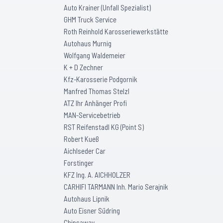
Auto Krainer (Unfall Spezialist)
GHM Truck Service
Roth Reinhold Karosseriewerkstätte
Autohaus Murnig
Wolfgang Waldemeier
K + D Zechner
Kfz-Karosserie Podgornik
Manfred Thomas Stelzl
ATZ Ihr Anhänger Profi
MAN-Servicebetrieb
RST Reifenstadl KG (Point S)
Robert Kueß
Aichlseder Car
Forstinger
KFZ Ing. A. AICHHOLZER
CARHIFI TARMANN Inh. Mario Serajnik
Autohaus Lipnik
Auto Eisner Südring
Chipsaway