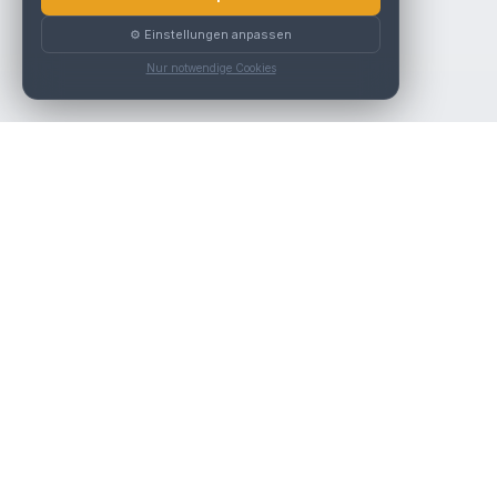
⚙️ Einstellungen anpassen
Nur notwendige Cookies
Nav
Die beste KFZ-Werkstatt in Österreich finden.
Werk
Über
Kont
Werk