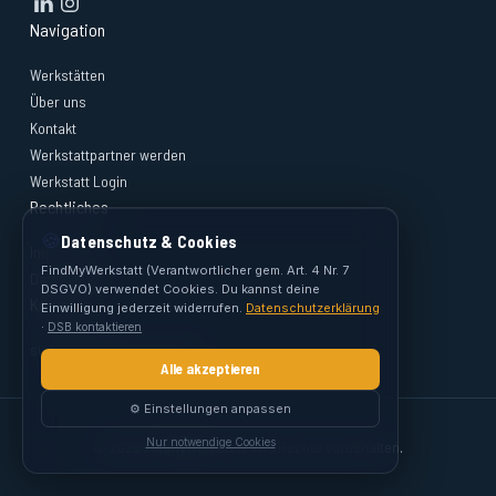
Navigation
Werkstätten
Über uns
Kontakt
Werkstattpartner werden
Werkstatt Login
Rechtliches
🍪
Datenschutz & Cookies
Impressum
FindMyWerkstatt (Verantwortlicher gem. Art. 4 Nr. 7
Datenschutz
DSGVO) verwendet Cookies. Du kannst deine
Kontakt
Einwilligung jederzeit widerrufen.
Datenschutzerklärung
·
DSB kontaktieren
support@findmywerkstatt.at
Alle akzeptieren
⚙️ Einstellungen anpassen
Nur notwendige Cookies
© 2026 FindMyWerkstatt. Alle Rechte vorbehalten.