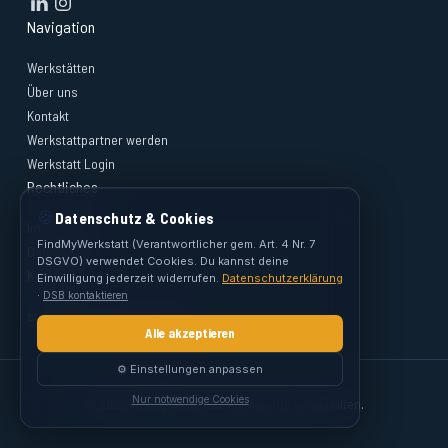
Navigation
Werkstätten
Über uns
Kontakt
Werkstattpartner werden
Werkstatt Login
Rechtliches
🍪
Datenschutz & Cookies
Impressum
FindMyWerkstatt (Verantwortlicher gem. Art. 4 Nr. 7
Datenschutz
DSGVO) verwendet Cookies. Du kannst deine
Kontakt
Einwilligung jederzeit widerrufen.
Datenschutzerklärung
·
DSB kontaktieren
support@findmywerkstatt.at
Alle akzeptieren
⚙️ Einstellungen anpassen
Nur notwendige Cookies
© 2026 FindMyWerkstatt. Alle Rechte vorbehalten.