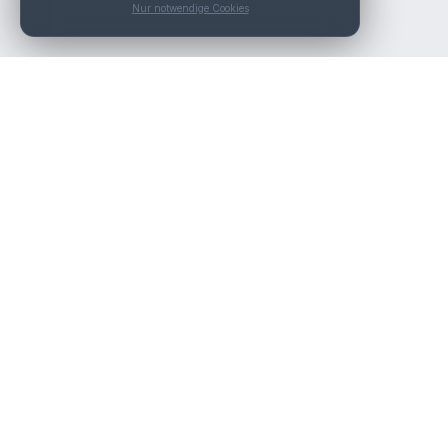
Nur notwendige Cookies
Die beste KFZ-Werkstatt in Österreich finden.
Navigation
Werkstätten
Über uns
Kontakt
Werkstattpartner werden
Werkstatt Login
Rechtliches