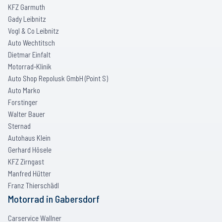
KFZ Garmuth
Gady Leibnitz
Vogl & Co Leibnitz
Auto Wechtitsch
Dietmar Einfalt
Motorrad-Klinik
Auto Shop Repolusk GmbH (Point S)
Auto Marko
Forstinger
Walter Bauer
Sternad
Autohaus Klein
Gerhard Hösele
KFZ Zirngast
Manfred Hütter
Franz Thierschädl
Motorrad
in
Gabersdorf
Carservice Wallner