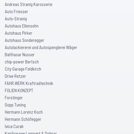
Andreas Stranig Karosserie
Auto Friesser
Auto-Stranig
Autohaus Ellensohn
Autohaus Pirker
Autohaus Sonderegger
Autolackiererei und Autospenglerei Wäger
Balthasar Nusser
chip-power Bertsch
City Garage Feldkirch
Drive Retzer
FAHR.WERK Kraftradtechnik
FOLIEN KONZEPT
Forstinger
Gopp Tuning
Hermann Lorenz Koch
Hermann Schöfegger
Ivica Curak
Kapfgarage Lampert & Dolinar