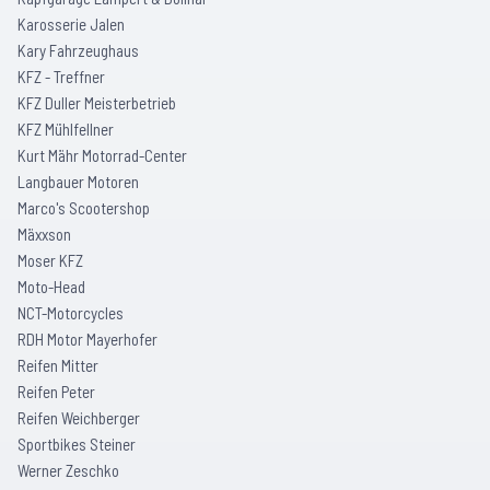
Karosserie Jalen
Kary Fahrzeughaus
KFZ - Treffner
KFZ Duller Meisterbetrieb
KFZ Mühlfellner
Kurt Mähr Motorrad-Center
Langbauer Motoren
Marco's Scootershop
Mäxxson
Moser KFZ
Moto-Head
NCT-Motorcycles
RDH Motor Mayerhofer
Reifen Mitter
Reifen Peter
Reifen Weichberger
Sportbikes Steiner
Werner Zeschko