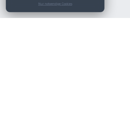
Nur notwendige Cookies
Nav
Die beste KFZ-Werkstatt in Österreich finden.
Werk
Über
Kont
Werk
Werk