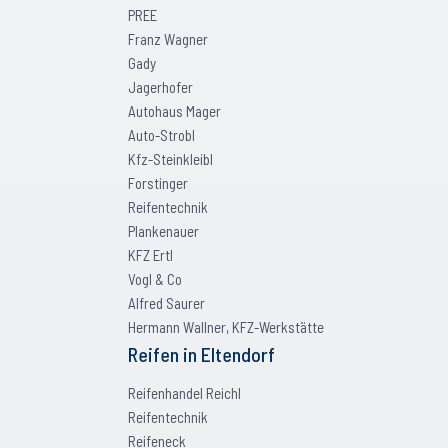
PREE
Franz Wagner
Gady
Jagerhofer
Autohaus Mager
Auto-Strobl
Kfz-Steinkleibl
Forstinger
Reifentechnik
Plankenauer
KFZ Ertl
Vogl & Co
Alfred Saurer
Hermann Wallner, KFZ-Werkstätte
Reifen
in
Eltendorf
Reifenhandel Reichl
Reifentechnik
Reifeneck