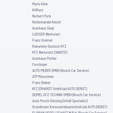
Mario Klein
KHRast
Norbert Puck
Reifenhandel Reichl
Autohaus Siegl
LUISSER Werkstatt
Franz Greimel
Klanatsky-Deutsch KFZ
KFZ Werkstatt ZAWOTEC
Autohaus Pichler
Forstinger
AUTO PIEBER GMBH (Bosch Car Service)
ATP Monschein
Franz Bieber
KFZ ERHARDT GmbH (ad AUTO DIENST)
DEIMEL KFZ-TECHNIK GMBH (Bosch Car Service)
Auto-Posch Güssing (Unfall Spezialist)
Grundmann Karosseriebautechnik (ad AUTO DIENST)
FLORIAN GESELLSCHAFT M.B.H. (Bosch Car Service)