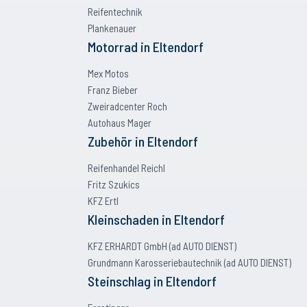
Reifentechnik
Plankenauer
Motorrad
in
Eltendorf
Mex Motos
Franz Bieber
Zweiradcenter Roch
Autohaus Mager
Zubehör
in
Eltendorf
Reifenhandel Reichl
Fritz Szukics
KFZ Ertl
Kleinschaden
in
Eltendorf
KFZ ERHARDT GmbH (ad AUTO DIENST)
Grundmann Karosseriebautechnik (ad AUTO DIENST)
Steinschlag
in
Eltendorf