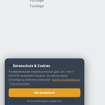
Forstinger
Forstinger
🍪
Datenschutz & Cookies
FindMyWerkstatt (Verantwortlicher gem. Art. 4 Nr. 7
DSGVO) verwendet Cookies. Du kannst deine
Einwilligung jederzeit widerrufen.
Datenschutzerklärung
·
DSB kontaktieren
Alle akzeptieren
⚙️ Einstellungen anpassen