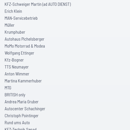
KFZ-Schweiger Martin (ad AUTO DIENST)
Erich Klein
MAN-Servicebetrieb
Müller
Krumphuber
Autohaus Pichelsberger
MoMo Motorrad & Modea
Wolfgang Ettinger
Kfz-Bogner
TTS Neumayer
Anton Wimmer
Martina Kammerhuber
MTG
BRITISH only
Andrea Maria Gruber
Autocenter Schachinger
Christoph Pointinger
Rund ums Auto
KFZ-Technik Senad