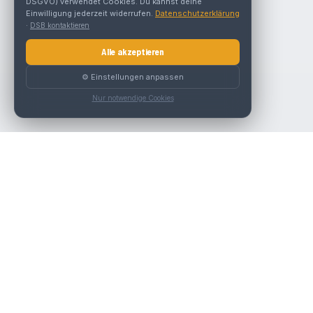
DSGVO) verwendet Cookies. Du kannst deine
Einwilligung jederzeit widerrufen.
Datenschutzerklärung
·
DSB kontaktieren
Alle akzeptieren
⚙️ Einstellungen anpassen
Nur notwendige Cookies
Die beste KFZ-Werkstatt in Österreich finden.
Navigation
Werkstätten