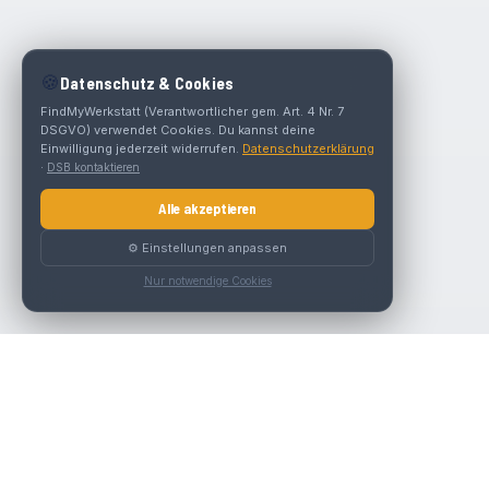
🍪
Datenschutz & Cookies
FindMyWerkstatt (Verantwortlicher gem. Art. 4 Nr. 7
DSGVO) verwendet Cookies. Du kannst deine
Einwilligung jederzeit widerrufen.
Datenschutzerklärung
·
DSB kontaktieren
Alle akzeptieren
⚙️ Einstellungen anpassen
Nur notwendige Cookies