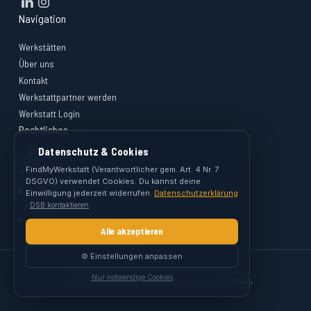
Navigation
Werkstätten
Über uns
Kontakt
Werkstattpartner werden
Werkstatt Login
Rechtliches
🍪
Datenschutz & Cookies
Impressum
FindMyWerkstatt (Verantwortlicher gem. Art. 4 Nr. 7
Datenschutz
DSGVO) verwendet Cookies. Du kannst deine
Kontakt
Einwilligung jederzeit widerrufen.
Datenschutzerklärung
·
DSB kontaktieren
support@findmywerkstatt.at
Alle akzeptieren
⚙️ Einstellungen anpassen
Nur notwendige Cookies
© 2026 FindMyWerkstatt. Alle Rechte vorbehalten.