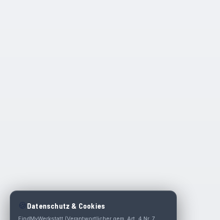
🍪
Datenschutz & Cookies
FindMyWerkstatt (Verantwortlicher gem. Art. 4 Nr. 7