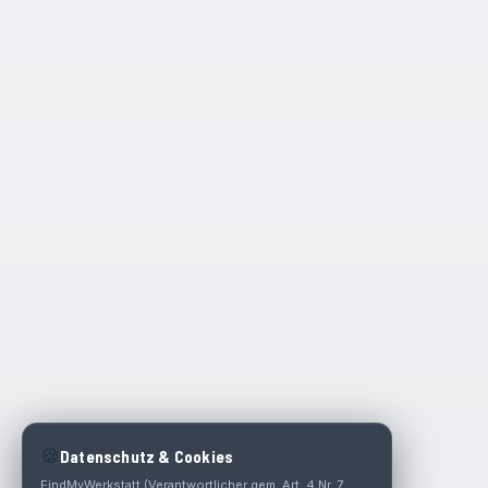
🍪
Datenschutz & Cookies
FindMyWerkstatt (Verantwortlicher gem. Art. 4 Nr. 7