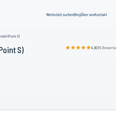
Werkstatt suchen
Blog
Über uns
Kontakt
mbH (Point S)
oint S)
4.8
(85 Bewertu